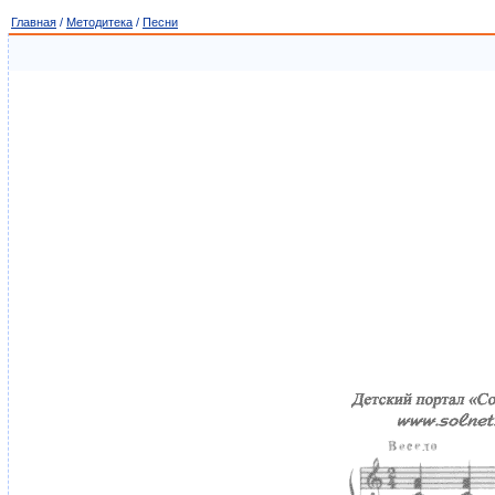
Главная
/
Методитека
/
Песни