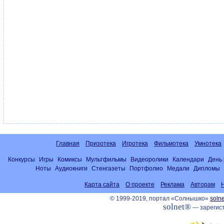
Главная
Призотека
Игротека
Фильмотека
Умнотека
Конкурсы
Игры
Комиксы
Мультфильмы
Видеоролики
Календари
День
Ноты
Аудиокниги
Стенгазеты
Портфолио
Медали
Дипломы
Карта сайта
О проекте
Реклама
Авторам
© 1999-2019, портал «Солнышко»
solne
solnet®
— зарегист