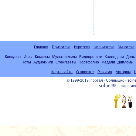
Главная
Призотека
Игротека
Фильмотека
Умнотека
Конкурсы
Игры
Комиксы
Мультфильмы
Видеоролики
Календари
День
Ноты
Аудиокниги
Стенгазеты
Портфолио
Медали
Дипломы
Карта сайта
О проекте
Реклама
Авторам
© 1999-2019, портал «Солнышко»
solne
solnet®
— зарегист