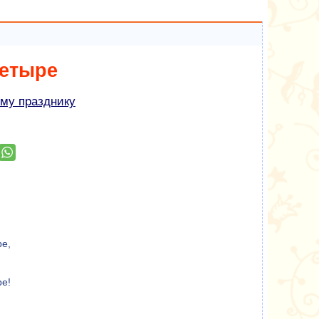
етыре
му празднику
ре,
ре!