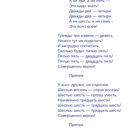
А не три, а не пять —
Это надо знать!
Дважды два — четыре,
Дважды два — четыре,
А не шесть, а не семь -
Это ясно всем!
Трижды три навеки — девять,
Ничего тут не поделать!
И нетрудно сосчитать,
Сколько будет пятью пять!
Пятью пять — двадцать пять!
Пятью пять — двадцать пять!
Совершенно верно!
Припев.
У кого, друзья, не спросим,
Шестью восемь — сорок восемь!
Шестью шесть — прошу учесть,
Неизменно тридцать шесть!
Шестью шесть — тридцать шесть!
Шестью шесть — тридцать шесть!
Совершенно верно!
Припев.