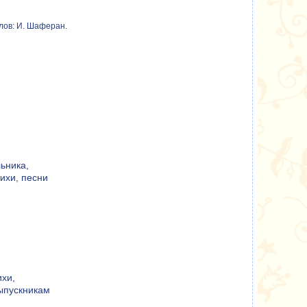
лов: И. Шаферан.
ьника,
ихи, песни
ихи,
ыпускникам