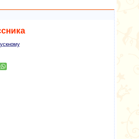
ссника
ускному