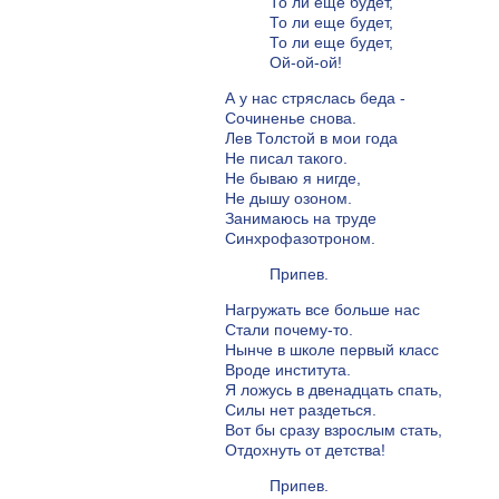
То ли еще будет,
То ли еще будет,
То ли еще будет,
Ой-ой-ой!
А у нас стряслась беда -
Сочиненье снова.
Лев Толстой в мои года
Не писал такого.
Не бываю я нигде,
Не дышу озоном.
Занимаюсь на труде
Синхрофазотроном.
Припев.
Нагружать все больше нас
Стали почему-то.
Нынче в школе первый класс
Вроде института.
Я ложусь в двенадцать спать,
Силы нет раздеться.
Вот бы сразу взрослым стать,
Отдохнуть от детства!
Припев.