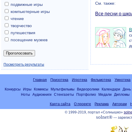
См. также:
подвижные игры
компьютерные игры
Все песни о шко
чтение
творчество
путешествия
с
посещение музеев
с
д
Посмотреть результаты
Главная
Призотека
Игротека
Фильмотека
Умнотека
Конкурсы
Игры
Комиксы
Мультфильмы
Видеоролики
Календари
День
Ноты
Аудиокниги
Стенгазеты
Портфолио
Медали
Дипломы
Карта сайта
О проекте
Реклама
Авторам
© 1999-2019, портал «Солнышко»
solne
solnet®
— зарегист