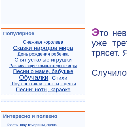
Э
то не
Популярное
уже тре
Снежная королева
Сказки народов мира
трясет. 
День рождения ребенка
Спят усталые игрушки
Развивающие компьютерные игры
Случилос
Песни о маме, бабушке
Обучалки
Стихи
Шоу, спектакли, квесты, сценки
Песни: ноты, караоке
Интересно и полезно
Квесты, шоу, вечеринки, сценки