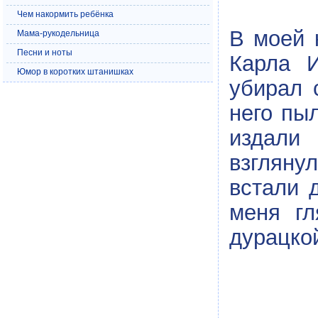
Чем накормить ребёнка
В моей 
Мама-рукодельница
Песни и ноты
Карла И
Юмор в коротких штанишках
убирал 
него пы
издали 
взглянул
встали 
меня гл
дурацкой