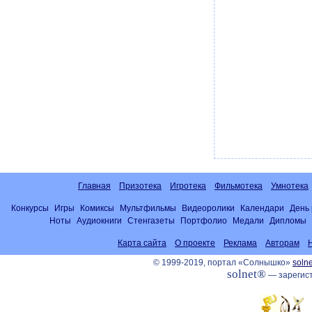
Главная
Призотека
Игротека
Фильмотека
Умнотека
Конкурсы
Игры
Комиксы
Мультфильмы
Видеоролики
Календари
День
Ноты
Аудиокниги
Стенгазеты
Портфолио
Медали
Дипломы
Карта сайта
О проекте
Реклама
Авторам
© 1999-2019, портал «Солнышко»
solne
solnet®
— зарегист