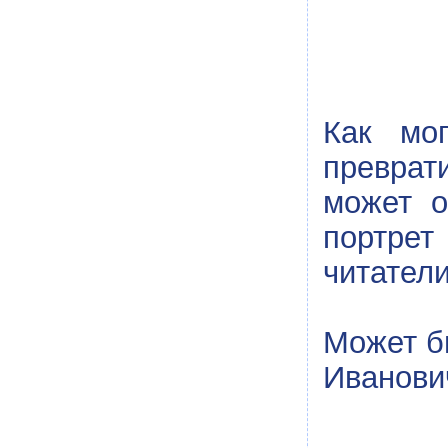
Как мо
преврат
может о
портрет
читател
Может бы
Иванови