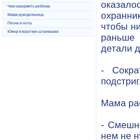
оказалос
Чем накормить ребёнка
охранни
Мама-рукодельница
Песни и ноты
чтобы ни
Юмор в коротких штанишках
раньше 
детали д
- Сокра
подстриг
Мама ра
- Смешн
нем не н