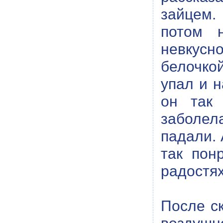
зайцем.
потом 
невкусн
белочкой
упал и н
он так 
заболел
падали. 
так пон
радостях
После с