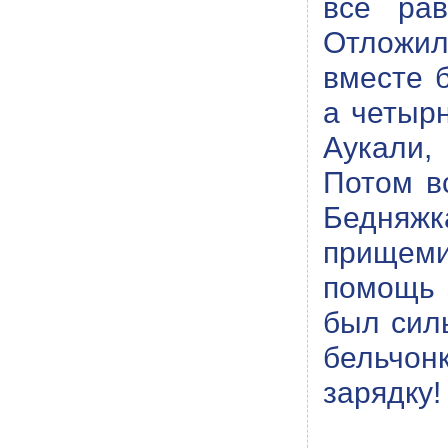
все рав
Отложил
вместе б
а четыр
Аукали,
Потом вс
Бедняжк
прищеми
помощь з
был сил
бельчонк
зарядку!