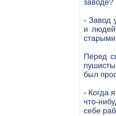
заводе?
- Завод 
и людей
старыми
Перед с
пушисты
был про
- Когда 
что-ниб
себе раб