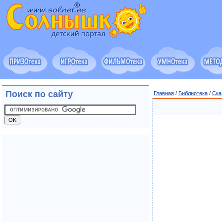
Поиск по сайту
Главная
/
Библиотека
/
Ска