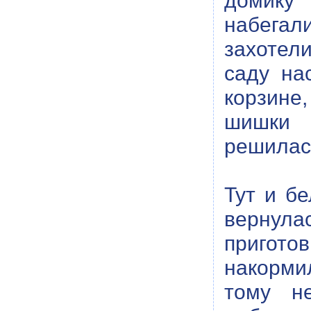
домику
набегал
захотел
саду на
корзине,
шишки 
решилас
Тут и б
вернул
приготов
накорми
тому н