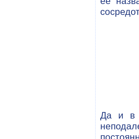
ее назв
сосредот
Да и в 
неподал
постоянн