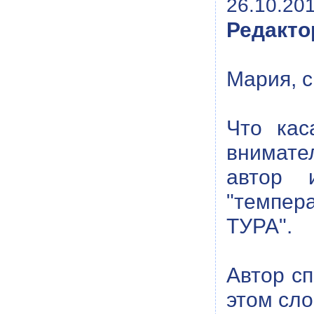
26.10.201
Редакто
Мария, с
Что кас
внимател
автор 
"темпер
ТУРА".
Автор с
этом сло