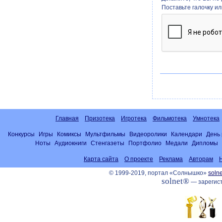
Поставьте галочку и
Главная
Призотека
Игротека
Фильмотека
Умнотека
Конкурсы
Игры
Комиксы
Мультфильмы
Видеоролики
Календари
День
Ноты
Аудиокниги
Стенгазеты
Портфолио
Медали
Дипломы
Карта сайта
О проекте
Реклама
Авторам
© 1999-2019, портал «Солнышко»
solne
solnet®
— зарегист