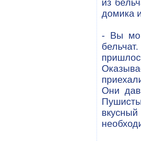
из бельч
домика 
- Вы мо
бельчат
пришлос
Оказыв
приехали
Они дав
Пушисты
вкусный
необходи