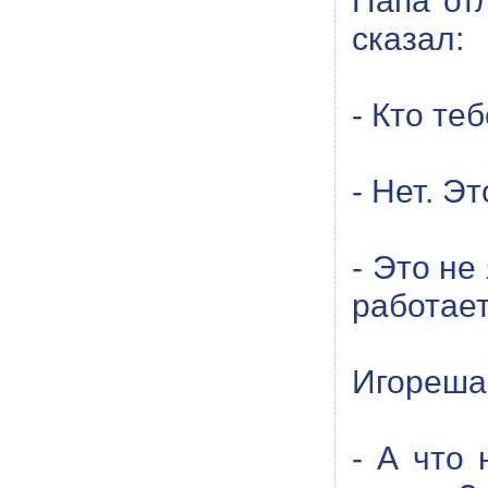
Папа отл
сказал:
- Кто те
- Нет. Э
- Это не
работает
Игореша
- А что 