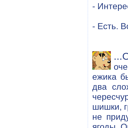
- Интере
- Есть. В
...
оч
ежика б
два сло
чересчу
шишки, г
не прид
ягоды. О