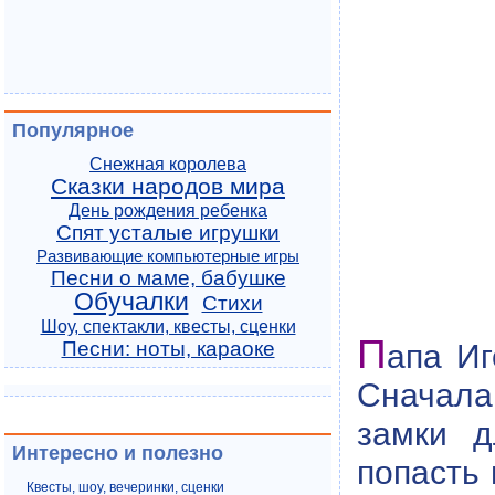
Популярное
Снежная королева
Сказки народов мира
День рождения ребенка
Спят усталые игрушки
Развивающие компьютерные игры
Песни о маме, бабушке
Обучалки
Стихи
Шоу, спектакли, квесты, сценки
П
Песни: ноты, караоке
апа Иг
Сначала
замки д
Интересно и полезно
попасть 
Квесты, шоу, вечеринки, сценки