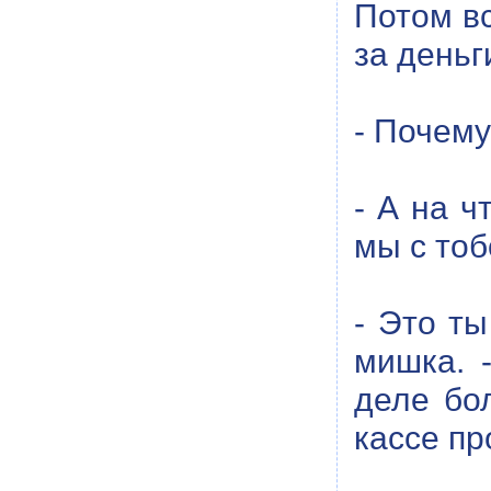
Потом вс
за деньг
- Почему
- А на ч
мы с тоб
- Это ты
мишка. 
деле бол
кассе пр