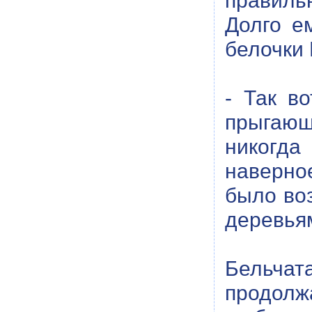
правильн
Долго е
белочки
- Так в
прыгающ
никогда
наверно
было воз
деревьям
Бельча
продолжа