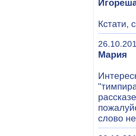
Игореш
Кстати, 
26.10.201
Мария
Интере
"тимпир
рассказ
пожалуйс
слово н