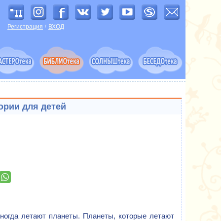
Регистрация
ВХОД
/
тории для детей
 иногда летают планеты. Планеты, которые летают