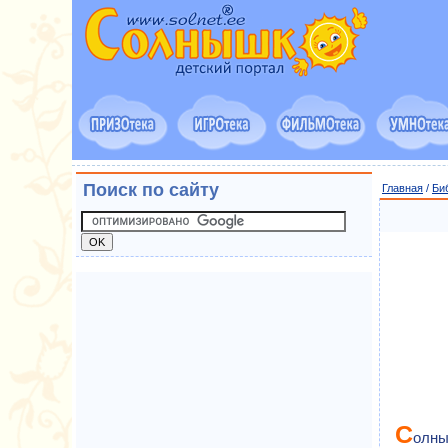
Поиск по сайту
Главная
/
Би
С
олны