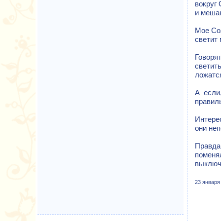
вокруг
и меша
Мое Сол
светит 
Говоря
светит
ложатся
А если
правиль
Интерес
они не
Правда
поменя
выключ
23 января