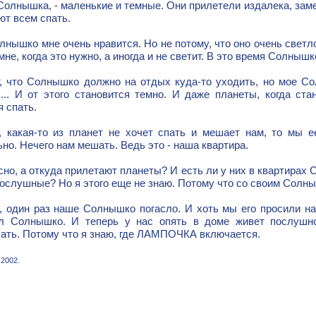
 Солнышка, - маленькие и темные. Они прилетели издалека, за
ют всем спать.
нышко мне очень нравится. Но не потому, что оно очень светло
мне, когда это нужно, а иногда и не светит. В это время Солнышк
т, что Солнышко должно на отдых куда-то уходить, но мое Со
ь... И от этого становится темно. И даже планеты, когда ст
 спать.
, какая-то из планет не хочет спать и мешает нам, то мы е
но. Нечего нам мешать. Ведь это - наша квартира.
но, а откуда прилетают планеты? И есть ли у них в квартирах С
послушные? Но я этого еще не знаю. Потому что со своим Солн
, один раз наше Солнышко погасло. И хоть мы его просили нам
л Солнышко. И теперь у нас опять в доме живет послушн
ать. Потому что я знаю, где ЛАМПОЧКА включается.
 2002.