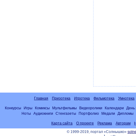
Главная
Призотека
Игротека
Фильмотека
Умнотека
Конкурсы
Игры
Комиксы
Мультфильмы
Видеоролики
Календари
День
Ноты
Аудиокниги
Стенгазеты
Портфолио
Медали
Дипломы
Карта сайта
О проекте
Реклама
Авторам
© 1999-2019, портал «Солнышко»
solne