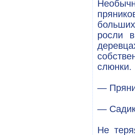
Необычн
прянико
больших
росли в
деревц
собстве
слюнки.
— Пряни
— Садик
Не теря