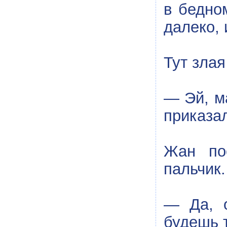
в бедно
далеко, 
Тут злая
— Эй, м
приказал
Жан по
пальчик
— Да, о
будешь 