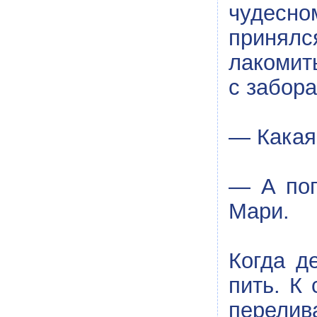
чудесно
принялс
лакомит
с забора
— Какая
— А поп
Мари.
Когда д
пить. К
перели