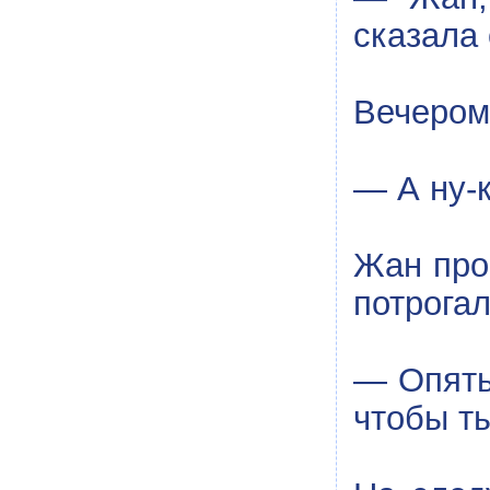
сказала 
Вечером
— А ну-к
Жан про
потрогал
— Опять 
чтобы ты