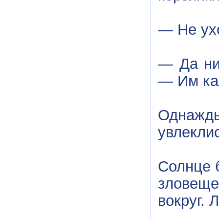
— Не ух
— Да ни
— Им ка
Однажды
увлеклис
Солнце 
зловеще
вокруг. 