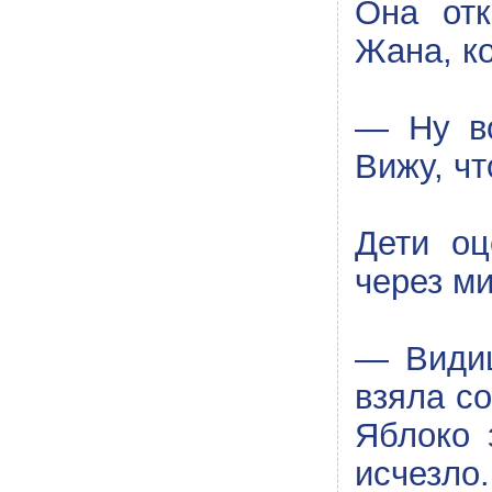
Она отк
Жана, ко
— Ну во
Вижу, чт
Дети оц
через ми
— Видиш
взяла со
Яблоко 
исчезло.