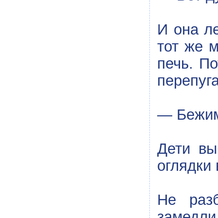
И она ле
тот же 
печь. П
перепуга
— Бежим
Дети вы
оглядки 
Не раз
замедли