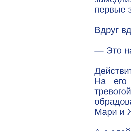
первые з
Вдруг в
— Это н
Действи
На его
тревого
обрадов
Мари и 