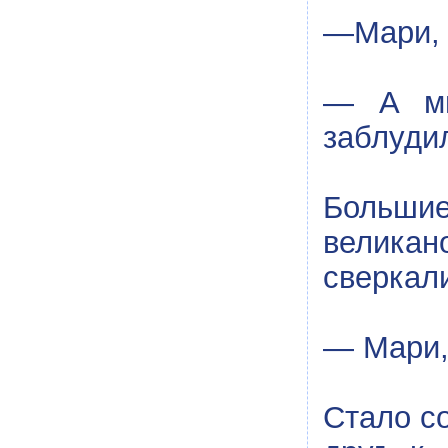
—Мари, 
— А мн
заблуди
Большие
великан
сверкали
— Мари,
Стало с