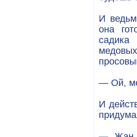
И ведьм
она гот
садика
медовы
просовы
— Ой, мо
И дейст
придумал
— Жан, 