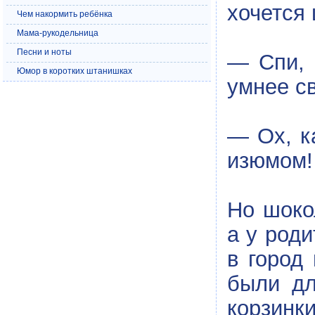
хочется
Чем накормить ребёнка
Мама-рукодельница
Песни и ноты
— Спи, 
Юмор в коротких штанишках
умнее св
— Ох, к
изюмом!
Но шоко
а у род
в город
были дл
корзинки