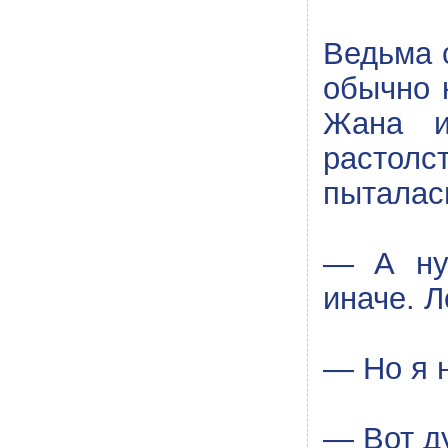
Ведьма 
обычно 
Жана и
растолс
пыталась
— А ну,
иначе. Л
— Но я 
— Вот д