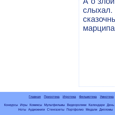
А о злой
слыхал.
сказочн
марципа
Главная
Призотека
Игротека
Фильмотека
Умнотека
Конкурсы
Игры
Комиксы
Мультфильмы
Видеоролики
Календари
День
Ноты
Аудиокниги
Стенгазеты
Портфолио
Медали
Дипломы