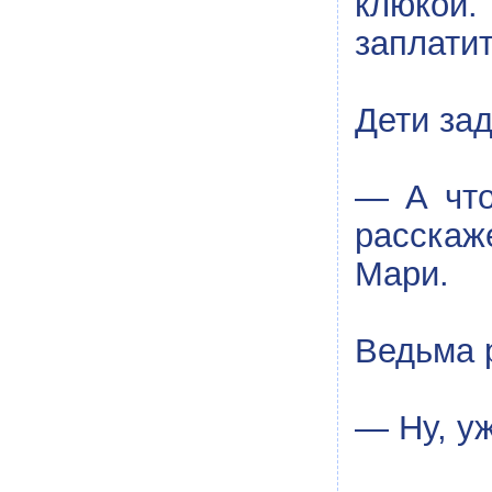
клюкой.
заплатит
Дети зад
— А что
расскаж
Мари.
Ведьма 
— Ну, уж