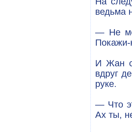
На след
ведьма 
— Не мо
Покажи-
И Жан с
вдруг де
руке.
— Что э
Ах ты, н