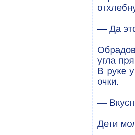
отхлебн
— Да эт
Обрадов
угла пр
В руке у
очки.
— Вкусн
Дети мо