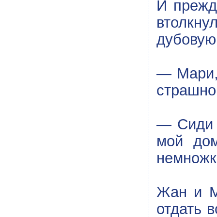
И прежд
втолкну
дубовую
— Мари,
страшно
— Сиди 
мой дом
немножко
Жан и М
отдать в