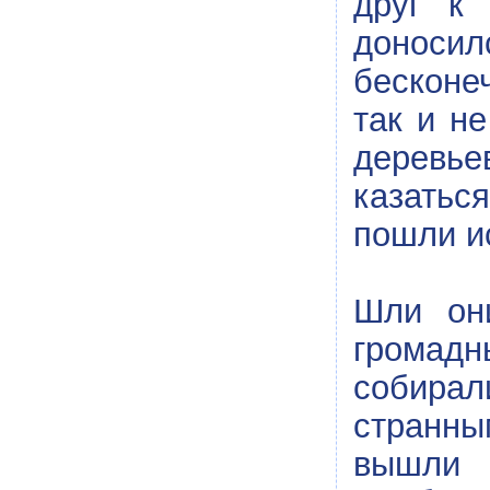
друг к 
доносил
бесконе
так и н
деревье
казатьс
пошли и
Шли он
громадн
собирал
странны
вышли 