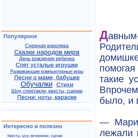
Д
авным
Популярное
Родител
Снежная королева
Сказки народов мира
домишке
День рождения ребенка
Спят усталые игрушки
помогая
Развивающие компьютерные игры
такие у
Песни о маме, бабушке
Обучалки
Стихи
Впрочем
Шоу, спектакли, квесты, сценки
Песни: ноты, караоке
было, и 
— Мари,
Интересно и полезно
лежали 
Квесты, шоу, вечеринки, сценки