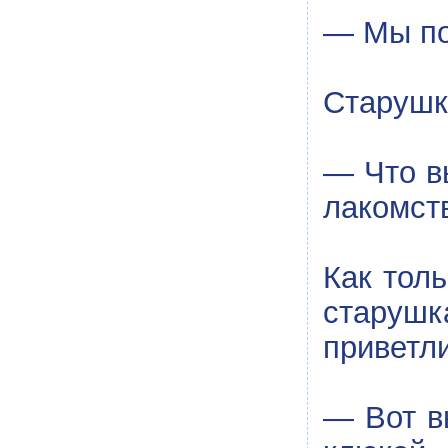
— Мы пот
Старушк
— Что вы
лакомств
Как тол
старушк
приветли
— Вот в