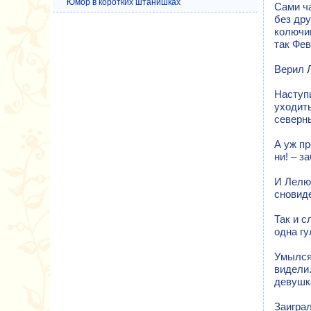
Юмор в коротких штанишках
Сами ча
без дру
колючим
так Фев
Верил Л
Наступи
уходить
северны
А уж пр
ни! – з
И Лелюш
сновид
Так и с
одна гу
Умылся
видели.
девушк
Заиграл