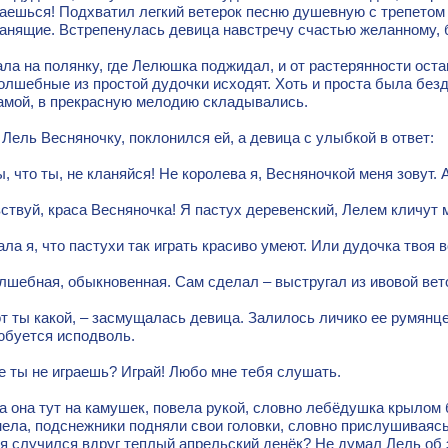
аешься! Подхватил легкий ветерок песню душевную с трепетом 
анящие. Встрепенулась девица навстречу счастью желанному, б
а на полянку, где Лелюшка поджидал, и от растерянности остан
олшебные из простой дудочки исходят. Хоть и проста была без
амой, в прекрасную мелодию складывались.
Лель Весняночку, поклонился ей, а девица с улыбкой в ответ:
ы, что ты, не кланяйся! Не королева я, Весняночкой меня зовут. 
ствуй, краса Весняночка! Я пастух деревенский, Лелем кличут 
ала я, что пастухи так играть красиво умеют. Или дудочка твоя
лшебная, обыкновенная. Сам сделал – выстругал из ивовой вето
от ты какой, – засмущалась девица. Залилось личико ее румянце
юбуется исподволь.
е ты не играешь? Играй! Любо мне тебя слушать.
 она тут на камушек, повела рукой, словно лебёдушка крылом 
ела, подснежники подняли свои головки, словно прислушиваясь
я случился вдруг теплый апрельский денёк? Не думал Лель об 