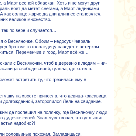
 а Март весной обласкан. Хоть и не могут друг
враль воет да метёт снегами, а Март льдинками
 А как солнце жарче да дни длиннее становятся,
нних великое множество.
 так по вере и случается…
я о Весняночке. Обоим – недосуг. Февраль
ред братом: то гололедицу наведёт с ветерком
житься. Переменчив и горд. Март всё же…
ускали с Весняночки, чтоб в деревню к людям – ни-
асавица свободе своей, гуляла, где хотела.
может встретить ту, что грезилась ему в
стушку на хвосте принесла, что девица-красавица
ки долгожданной, заторопился Лель на свидание.
ким да поспешил на полянку, где Весняночку люди
 о дудочке своей. Знал-чувствовал, что услышит
частья надобно?!
ели соловьиные похожая. Заглядишься,