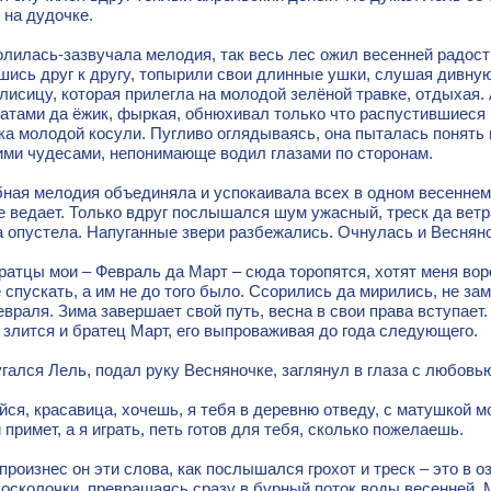
 на дудочке.
олилась-зазвучала мелодия, так весь лес ожил весенней радост
ись друг к другу, топырили свои длинные ушки, слушая дивную
лисицу, которая прилегла на молодой зелёной травке, отдыхая.
атами да ёжик, фыркая, обнюхивал только что распустившиеся 
ка молодой косули. Пугливо оглядываясь, она пыталась понять 
ими чудесами, непонимающе водил глазами по сторонам.
ная мелодия объединяла и успокаивала всех в одном весеннем 
е ведает. Только вдруг послышался шум ужасный, треск да ветр
а опустела. Напуганные звери разбежались. Очнулась и Весняно
ратцы мои – Февраль да Март – сюда торопятся, хотят меня вор
 спускать, а им не до того было. Ссорились да мирились, не за
враля. Зима завершает свой путь, весна в свои права вступает
 злится и братец Март, его выпроваживая до года следующего.
гался Лель, подал руку Весняночке, заглянул в глаза с любовью
йся, красавица, хочешь, я тебя в деревню отведу, с матушкой м
 примет, а я играть, петь готов для тебя, сколько пожелаешь.
произнес он эти слова, как послышался грохот и треск – это в о
осколочки, превращаясь сразу в бурный поток воды весенней. 