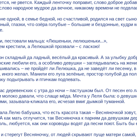
ется, не рвется. Каждый ленточку поправит, слово доброе добав
слово народное мудрое да вечное, никакому времени не подвла
не одной, в семье бедной, но счастливой, родился на свет сы
ный, глазки, что озёра голубые – большие и бездонные, кудри к
е.
и, пестовали мальца: «Люшеньки, лелюшеньки...»,
ем крестили, а Лелюшкой прозвали – с ласкою!
он складный да ладный, весёлый да красивый. А за улыбку доб
ские любили его, а особливо девушки – заглядывались на жени
ивались – не пройдёт ли Лелюшка, да не заведёт ли песенку, в
 иного желал. Манили его луга зелёные, простор голубой да по
ку подыгрывать и птичкам подпевать.
ас деревенских с утра до ночи – пастушком был. От песен его 
 молоко давали, что слаще мёда. Мечта у Леля была: о девушке
ми, зазывала-кликала его, исчезая вмиг дымкой туманной.
ла Лелю бабушка, что есть красота такая – Весняночкой зовут,
 А как мать отлучится, так Весняночка к парням да девушкам д
ль, любуется, как они хороводы водят да песни поют. Быть бы 
и стерегут Весняночку, от людей скрывают пуще матери самой,