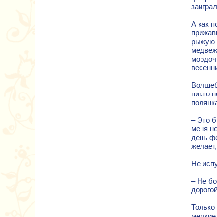
заиграл
А как п
прижавш
рыжую 
медвеж
мордоч
весенн
Волшеб
никто н
полянк
– Это б
меня не
день фе
желает,
Не испу
– Не бо
дорогой
Только 
мелкие 