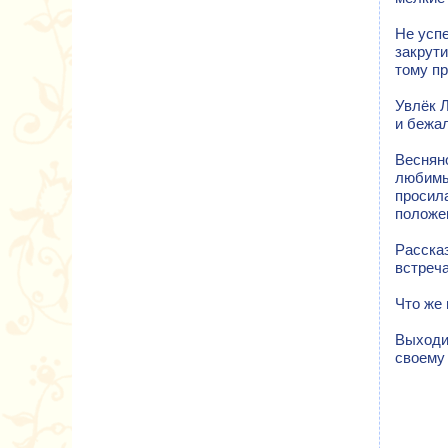
Не успе
закрути
тому п
Увлёк Л
и бежал
Весняно
любимы
просила
положен
Расска
встреч
Что же 
Выходит
своему