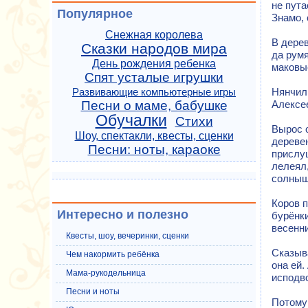
не пута
Популярное
Знамо, 
Снежная королева
В дерев
Сказки народов мира
да румя
День рождения ребенка
маковы
Спят усталые игрушки
Развивающие компьютерные игры
Нянчил
Песни о маме, бабушке
Алексе
Обучалки
Стихи
Вырос 
Шоу, спектакли, квесты, сценки
деревен
Песни: ноты, караоке
прислуш
лелеял,
солныш
Коров п
Интересно и полезно
бурёнки
весенни
Квесты, шоу, вечеринки, сценки
Сказыва
Чем накормить ребёнка
она ей.
Мама-рукодельница
исподво
Песни и ноты
Потому 