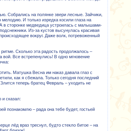
ью. Собрались на полянке звери лесные. Зайчики,
 мелодию. И только изредка косили глаза на
 А в сторонке медведица устроилась с малышами-
подснежники. Из-за кустов высунулась красивая
происходящее вокруг. Даже волк, потревоженный
ритме. Сколько эта радость продолжалось –
а вой. Все встрепенулись! В одно мгновение
чка:
отить. Матушка Весна им наказ давала глаз с
метили, как я сбежала. Только сегодня последний
. Злится теперь братец Февраль – уходить не
 и сказал:
оей познакомлю – рада она тебе будет, гостьей
зерце лёд враз треснул, будто стекло битое – на
Март близок!