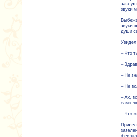
заслуш
звуки м
Выбежал
звуки в
души с
Увидел 
– Что т
– Здрав
– Не зн
– Не во
– Ах, в
сама л
– Что ж
Присела
зазелен
феврал