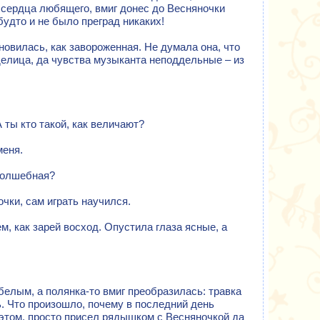
сердца любящего, вмиг донес до Весняночки
удто и не было преград никаких!
овилась, как завороженная. Не думала она, что
делица, да чувства музыканта неподдельные – из
А ты кто такой, как величают?
меня.
 волшебная?
чки, сам играть научился.
м, как зарей восход. Опустила глаза ясные, а
белым, а полянка-то вмиг преобразилась: травка
. Что произошло, почему в последний день
этом, просто присел рядышком с Весняночкой да