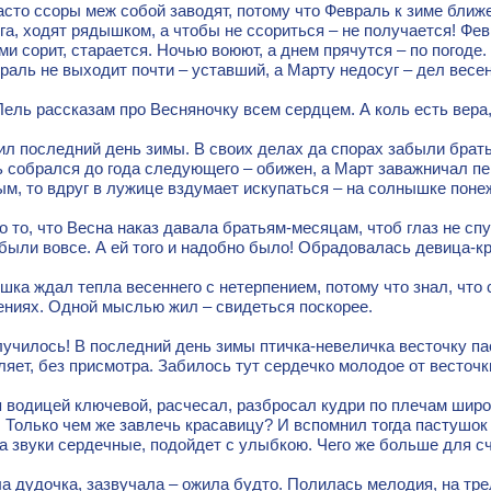
сто ссоры меж собой заводят, потому что Февраль к зиме ближе,
га, ходят рядышком, а чтобы не ссориться – не получается! Фе
и сорит, старается. Ночью воюют, а днем прячутся – по погоде.
раль не выходит почти – уставший, а Марту недосуг – дел весе
ель рассказам про Весняночку всем сердцем. А коль есть вера,
л последний день зимы. В своих делах да спорах забыли брать
 собрался до года следующего – обижен, а Март заважничал пе
м, то вдруг в лужице вздумает искупаться – на солнышке поне
о то, что Весна наказ давала братьям-месяцам, чтоб глаз не сп
абыли вовсе. А ей того и надобно было! Обрадовалась девица-кр
ка ждал тепла весеннего с нетерпением, потому что знал, что с
ениях. Одной мыслью жил – свидеться поскорее.
лучилось! В последний день зимы птичка-невеличка весточку па
ляет, без присмотра. Забилось тут сердечко молодое от весточ
 водицей ключевой, расчесал, разбросал кудри по плечам широ
 Только чем же завлечь красавицу? И вспомнил тогда пастушок
а звуки сердечные, подойдет с улыбкою. Чего же больше для с
а дудочка, зазвучала – ожила будто. Полилась мелодия, на тр