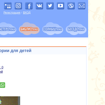
Регистрация
ВХОД
/
тории для детей
: 0
ий