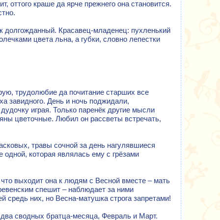
ит, оттого краше да ярче прежнего она становится.
стно.
нок долгожданный. Красавец-младенец: пухленький
олечками цвета льна, а губки, словно лепестки
рую, трудолюбие да почитание старших все
ха завидного. День и ночь поджидали,
 дудочку играя. Только паренёк другие мысли
ляны цветочные. Любил он рассветы встречать,
ласковых, травы сочной за день нагулявшиеся
 одной, которая являлась ему с грёзами
 что выходит она к людям с Весной вместе – мать
еревенским спешит – наблюдает за ними
ей средь них, но Весна-матушка строга запретами!
 два сводных братца-месяца, Февраль и Март.