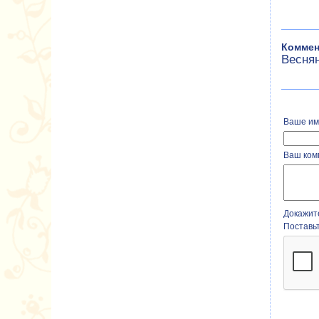
Коммен
Весня
Ваше им
Ваш ком
Докажите
Поставь