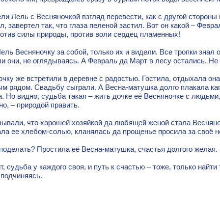
ли Лель с Весняночкой взгляд перевести, как с другой стороны
л, завертел так, что глаза пеленой застил. Вот он какой – Февр
ротив силы природы, против воли сердец пламенных!
ель Весняночку за собой, только их и видели. Все тропки знал о
и они, не оглядываясь. А Февраль да Март в лесу остались. Не 
чку же встретили в деревне с радостью. Гостила, отдыхала она 
м рядом. Свадьбу сыграли. А Весна-матушка долго плакала кап
. Но видно, судьба такая – жить дочке её Весняночке с людьми
о, – природой править.
зывали, что хорошей хозяйкой да любящей женой стала Весняно
ала ее хлебом-солью, кланялась да прощенье просила за своё 
поделать? Простила её Весна-матушка, счастья долгого желая.
, судьба у каждого своя, и путь к счастью – тоже, только найти
 подчиняясь.