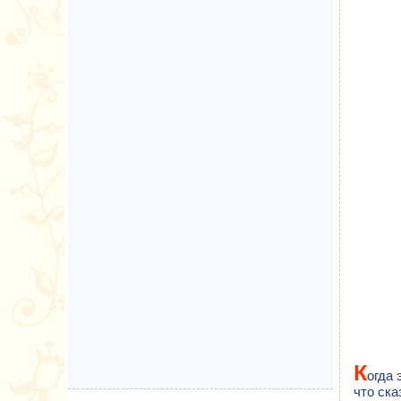
К
огда 
что ска