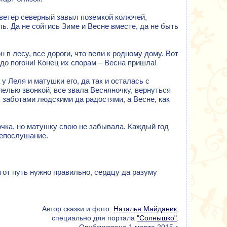
 ветер северный завыл поземкой колючей,
аль. Да не сойтись Зиме и Весне вместе, да не быть
н в лесу, все дороги, что вели к родному дому. Вот
до погони! Конец их спорам – Весна пришла!
у Леля и матушки его, да так и осталась с
елью звонкой, все звала Весняночку, вернуться
, заботами людскими да радостями, а Весне, как
чка, но матушку свою не забывала. Каждый год
непослушание.
 тот путь нужно правильно, сердцу да разуму
Автор сказки и фото:
Наталья Майданик
,
специально для портала
"Солнышко"
.