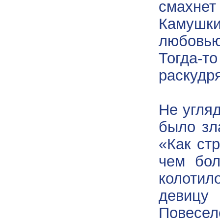
смахнет
Камушки
любовью
Тогда-т
раскудр
Не угляд
было зл
«Как ст
чем бол
колотил
девицу
Повесел