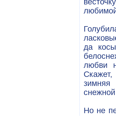
весточк
любимой
Голуби
ласковы
да косы
белосне
любви н
Скажет,
зимняя
снежной
Но не п