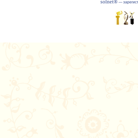
solnet®
— зарегист