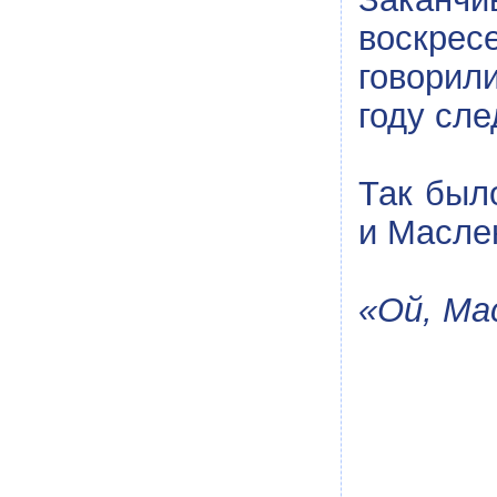
воскре
говорил
году сл
Так было
и Масле
«Ой, Ма