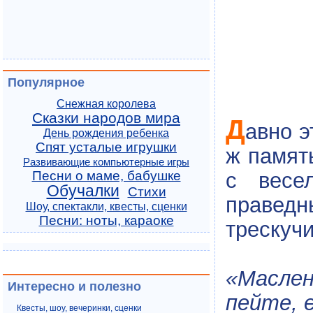
Популярное
Снежная королева
Сказки народов мира
Д
авно э
День рождения ребенка
Спят усталые игрушки
ж памят
Развивающие компьютерные игры
с весе
Песни о маме, бабушке
Обучалки
Стихи
правед
Шоу, спектакли, квесты, сценки
Песни: ноты, караоке
трескучи
«Масле
Интересно и полезно
пейте, 
Квесты, шоу, вечеринки, сценки