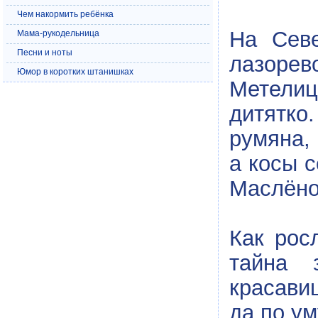
Чем накормить ребёнка
На Севе
Мама-рукодельница
Песни и ноты
лазоре
Юмор в коротких штанишках
Метелиц
дитятко
румяна,
а косы 
Маслёной
Как рос
тайна 
красави
да по у