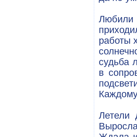
Любили
приходи
работы х
солнечн
судьба 
в сопро
подсвет
Каждому
Летели 
Выросла
Ждала и