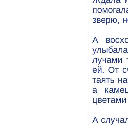
помогал
зверю, н
А восх
улыбала
лучами 
ей. От 
таять на
а камеш
цветами
А случа