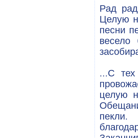
Рад рад
Целую н
песни п
весело 
засобира
...С те
провожа
целую н
Обещани
пекли.
благода
Заканчи