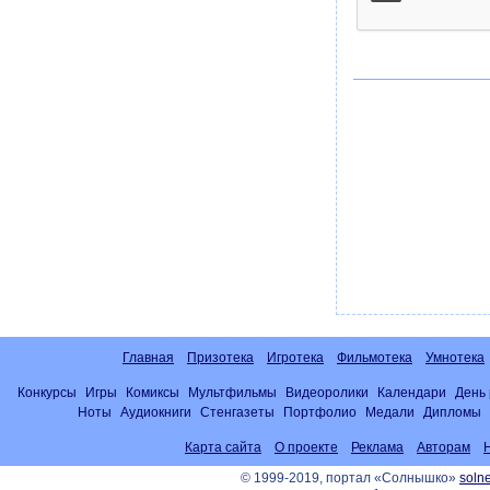
Главная
Призотека
Игротека
Фильмотека
Умнотека
Конкурсы
Игры
Комиксы
Мультфильмы
Видеоролики
Календари
День
Ноты
Аудиокниги
Стенгазеты
Портфолио
Медали
Дипломы
Карта сайта
О проекте
Реклама
Авторам
© 1999-2019, портал «Солнышко»
solne