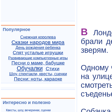
В
Популярное
Лондо
Снежная королева
брали д
Сказки народов мира
День рождения ребенка
зверям.
Спят усталые игрушки
Развивающие компьютерные игры
Песни о маме, бабушке
Одному ч
Обучалки
Стихи
Шоу, спектакли, квесты, сценки
на улиц
Песни: ноты, караоке
смотреть
съедень
Интересно и полезно
Собачка
Квесты, шоу, вечеринки, сценки