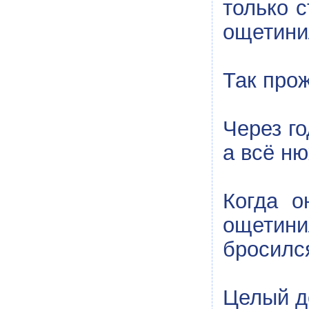
только с
ощетини
Так прож
Через го
а всё ню
Когда о
ощетини
бросился
Целый де