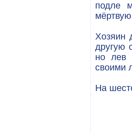
подле м
мёртвую 
Хозяин 
другую с
но лев 
своими л
На шест