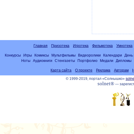
Главная
Призотека
Игротека
Фильмотека
Умнотека
Конкурсы
Игры
Комиксы
Мультфильмы
Видеоролики
Календари
День
Ноты
Аудиокниги
Стенгазеты
Портфолио
Медали
Дипломы
Карта сайта
О проекте
Реклама
Авторам
© 1999-2019, портал «Солнышко»
solne
solnet®
— зарегист