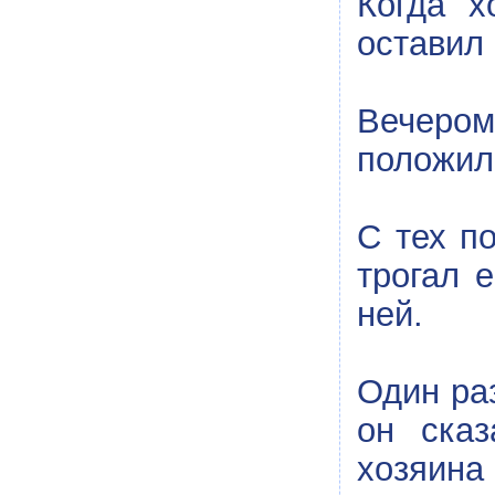
Когда х
оставил 
Вечером,
положила
С тех п
трогал е
ней.
Один ра
он сказ
хозяина 