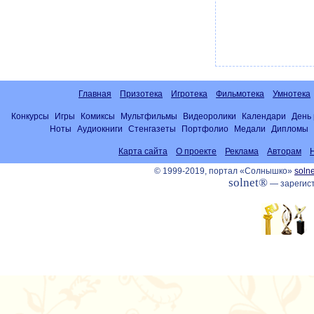
Главная
Призотека
Игротека
Фильмотека
Умнотека
Конкурсы
Игры
Комиксы
Мультфильмы
Видеоролики
Календари
День
Ноты
Аудиокниги
Стенгазеты
Портфолио
Медали
Дипломы
Карта сайта
О проекте
Реклама
Авторам
© 1999-2019, портал «Солнышко»
solne
solnet®
— зарегист