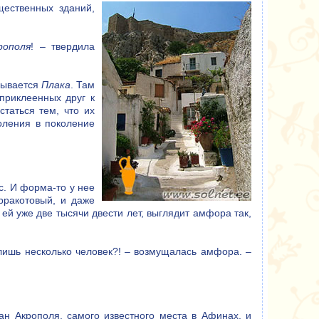
ественных зданий,
рополя
! – твердила
зывается
Плака
. Там
приклеенных друг к
статься тем, что их
оления в поколение
ос. И форма-то у нее
рракотовый, и даже
 ей уже две тысячи двести лет, выглядит амфора так,
лишь несколько человек?! – возмущалась амфора. –
н Акрополя, самого известного места в Афинах, и