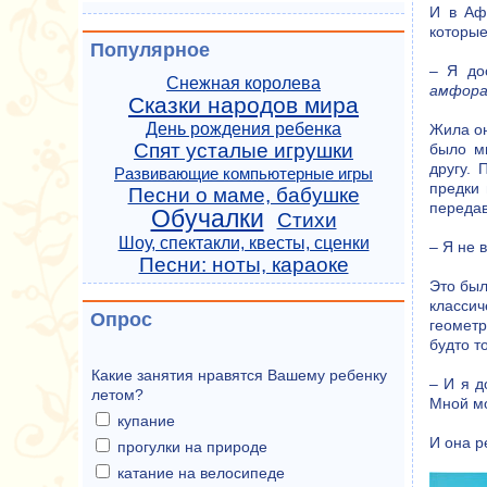
И в Аф
которые
Популярное
– Я до
Снежная королева
амфор
Сказки народов мира
День рождения ребенка
Жила он
Спят усталые игрушки
было мн
другу. 
Развивающие компьютерные игры
предки 
Песни о маме, бабушке
передав
Обучалки
Стихи
Шоу, спектакли, квесты, сценки
– Я не 
Песни: ноты, караоке
Это был
классич
Опрос
геометр
будто т
Какие занятия нравятся Вашему ребенку
– И я д
летом?
Мной мо
купание
И она р
прогулки на природе
катание на велосипеде