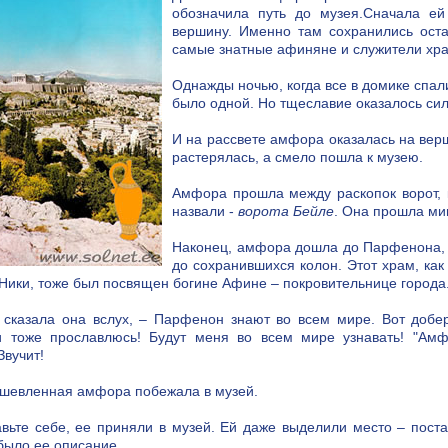
обозначила путь до музея.Сначала ей
вершину. Именно там сохранились оста
самые знатные афиняне и служители хр
Однажды ночью, когда все в домике спал
было одной. Но тщеславие оказалось сил
И на рассвете амфора оказалась на вер
растерялась, а смело пошла к музею.
Амфора прошла между раскопок ворот, к
назвали -
ворота Бейле
. Она прошла м
Наконец, амфора дошла до Парфенона,
до сохранившихся колон. Этот храм, как
ики, тоже был посвящен богине Афине – покровительнице города
 сказала она вслух, – Парфенон знают во всем мире. Вот добе
и тоже прославлюсь! Будут меня во всем мире узнавать! "Ам
Звучит!
ушевленная амфора побежала в музей.
вьте себе, ее приняли в музей. Ей даже выделили место – поста
было ее описание.