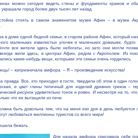
инах можно сегодня видеть стены и фундаменты храмов и общ
 украшали город более двух тысяч лет назад.
стойна стоять в самом знаменитом музее Афин – в музее
Ак
а
.
а в доме одной бедной семьи, в старом районе Афин, который на
ого маленьких извилистых улочек и маленьких домишек, будто 
Почти все жители здесь были небогаты, но зато они могли похва
всегда жили здесь, в центрах Афин, рядом с Акрополем. Из пок
ались какие-нибудь вещи, которыми эти семьи очень гордились.
вещь! – капризничала амфора. – Я – произведение искусства!
а правда. Все, кто приходил в гости, твердили об этом в один гол
еская, и цвет глины типичный для изделий древних греков – те
ический рисунок удивительно тонок и ровен. И несмотря на то, что
олько что ее вытащили из печи.
олжна быть довольна тем, что на меня изо дня в день любуются 
гут любоваться миллионы туристов со всего мира!
ешила бежать.
Для начала амфора срисовала себе пла