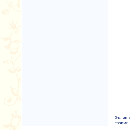
Эта ист
своими 