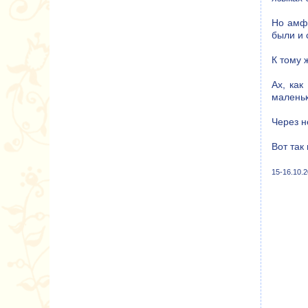
Но амфо
были и 
К тому 
Ах, как
малень
Через н
Вот так
15-16.10.2