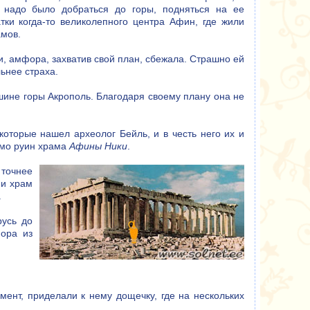
 надо было добраться до горы, подняться на ее
тки когда-то великолепного центра Афин, где жили
амов.
и, амфора, захватив свой план, сбежала. Страшно ей
ьнее страха.
шине горы Акрополь. Благодаря своему плану она не
оторые нашел археолог Бейль, и в честь него их и
имо руин храма
Афины Ники
.
 точнее
 и храм
.
русь до
фора из
мент, приделали к нему дощечку, где на нескольких