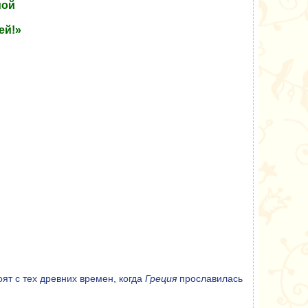
мой
ей!»
оят с тех древних времен, когда
Греция
прославилась