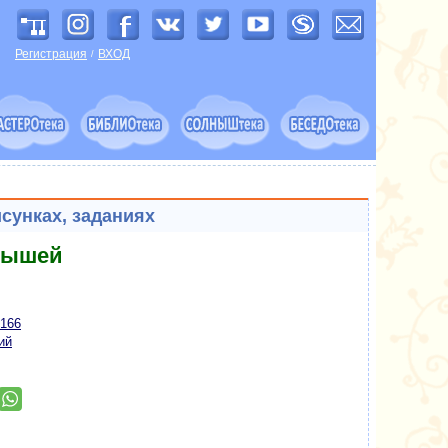
Регистрация
ВХОД
/
исунках, заданиях
лышей
 166
ий