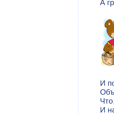
А г
И п
Объ
Что
И н