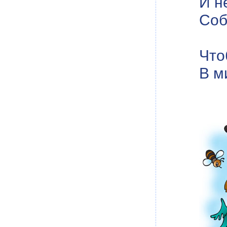
И н
Соб
Что
В м