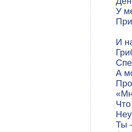
Ден
У м
При
И н
Гри
Спе
А м
Про
«Мн
Что
Неу
Ты 