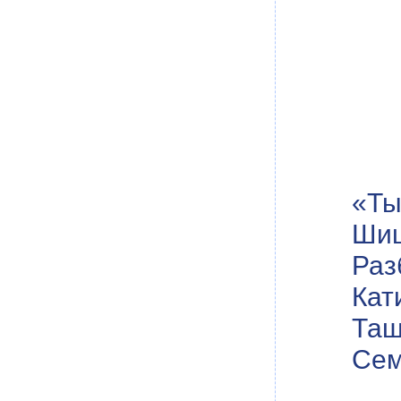
«Ты
Шиш
Раз
Кат
Тащ
Сем