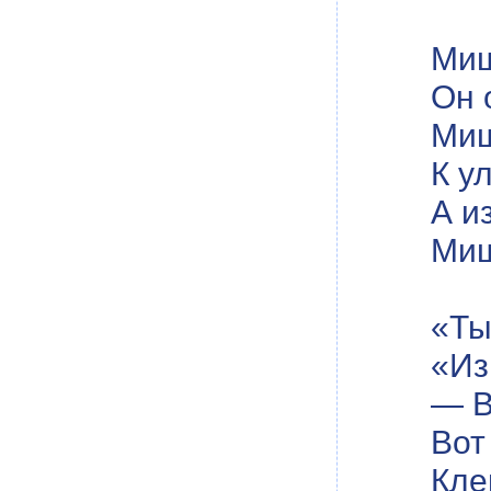
Миш
Он 
Миш
К у
А и
Миш
«Ты
«Из
— В
Вот
Кле