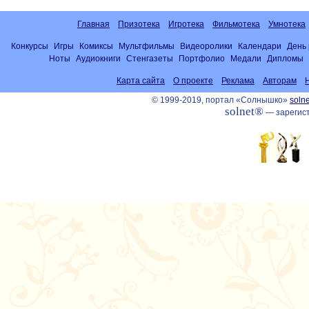
Главная
Призотека
Игротека
Фильмотека
Умнотека
Конкурсы
Игры
Комиксы
Мультфильмы
Видеоролики
Календари
День
Ноты
Аудиокниги
Стенгазеты
Портфолио
Медали
Дипломы
Карта сайта
О проекте
Реклама
Авторам
© 1999-2019, портал «Солнышко»
solne
solnet®
— зарегист