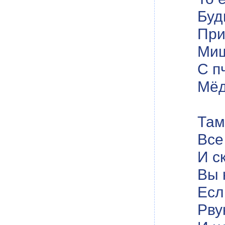
Буд
При
Миш
С п
Мёд
Там
Все
И с
Вы 
Есл
Рву