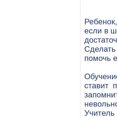
Ребенок
если в ш
достато
Сделать
помочь е
Обучени
ставит 
запомни
невольн
Учитель