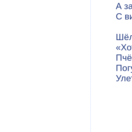
А з
С в
Шёл
«Хо
Пчё
Пог
Уле