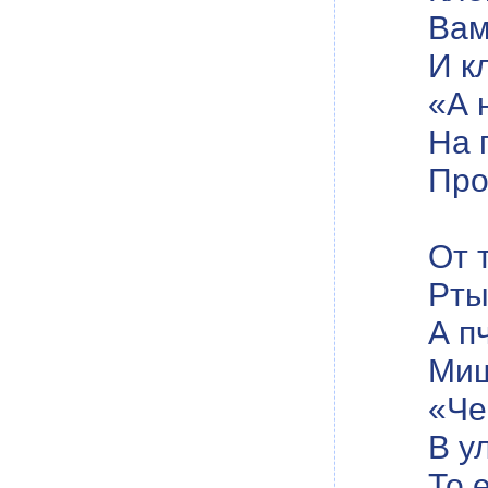
Вам
И к
«А 
На 
Про
От 
Рты
А п
Миш
«Че
В у
То 