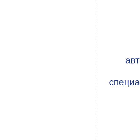
ав
специа