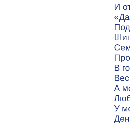
И о
«Да
Под
Шиш
Сем
Про
В г
Вес
А м
Люб
У м
Ден