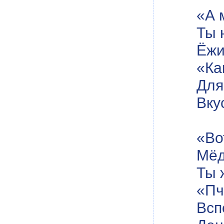
«А 
Ты 
Ёжи
«Ка
Для
Вку
«Во
Мёд
Ты 
«Пч
Всп