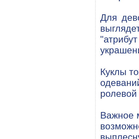
Для дев
выгляде
"атрибу
украшен
Куклы то
одевани
ролевой 
Важное м
возмож
выплесну