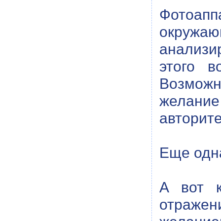
Фотоапп
окружаю
анализи
этого в
Возмож
желание
авторит
Еще одна
А вот к
отражен