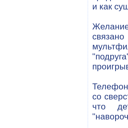
и как су
Желание
связан
мультф
"подруг
проигры
Телефон 
со сверс
что де
"навороч