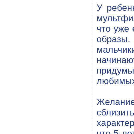
У ребен
мультфил
что уже 
образы.
мальчик
начинаю
придумы
любимых
Желани
сблизи
характер
что 5-ле