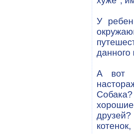
хуже", и
У ребен
окружаю
путешест
данного 
А вот 
настора
Собака?
хорошие
друзей?
котенок