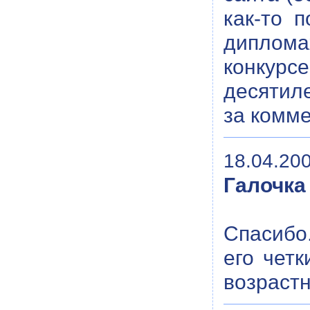
как-то 
диплома
конкурс
десятиле
за комм
18.04.200
Галочка
Спасибо.
его чет
возрастн