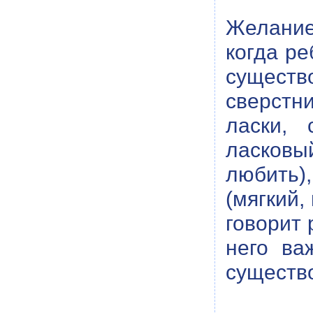
Желание
когда ре
существ
сверстн
ласки, 
ласковы
любить)
(мягкий,
говорит 
него ва
существо