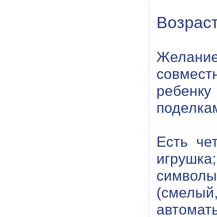
Возраст
Желание
совмест
ребенку 
поделкам
Есть че
игрушка
символы
(смелый
автома