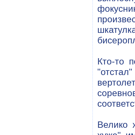
фокусни
произвес
шкатул
бисероп
Кто-то п
"отстал
вертоле
соревн
соответс
Велико 