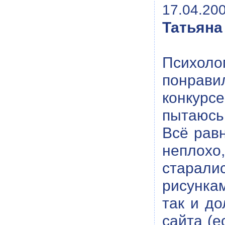
17.04.200
Татьяна
Психол
понрави
конкурс
пытаюсь 
Всё рав
неплохо
старали
рисункам
так и до
сайта (е