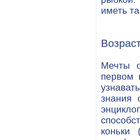
иметь та
Возраст
Мечты о
первом 
узнават
знания 
энцикло
способс
коньки 