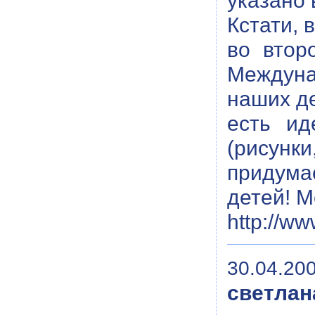
указано 
Кстати, 
во втор
Междуна
наших де
есть ид
(рисунки
придума
детей! М
http://ww
30.04.200
светлан