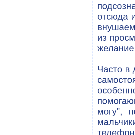
подсозн
отсюда и
внушаемы
из просм
желание 
Часто в 
самосто
особен
помогаю
могу", 
мальчик
телефон