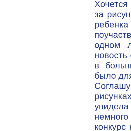
Хочется 
за рису
ребенк
поучаст
одном л
новость 
в больн
было для
Соглашу
рисунка
увидела
немного
конкурс 