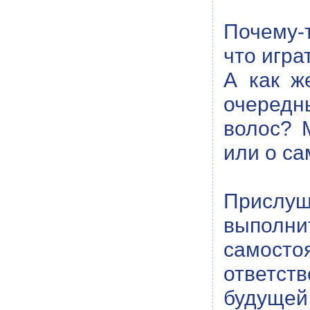
Почему-
что игра
А как ж
очередн
волос? 
или о с
Прислу
выполни
самосто
ответст
будущей