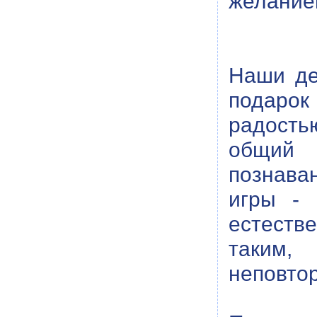
желанием
Наши де
подарок
радость
общий 
познава
игры - 
естеств
таким,
неповто