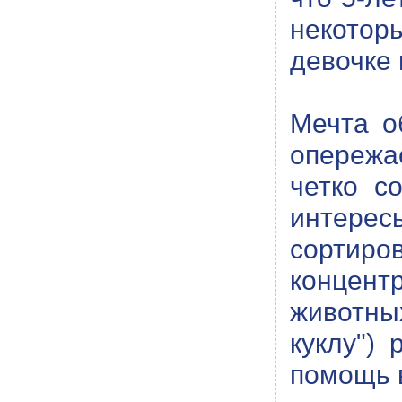
некотор
девочке 
Мечта о
опережае
четко с
интерес
сортиро
концент
животны
куклу") 
помощь 