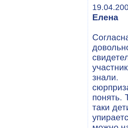
19.04.200
Елена
Согласн
довольн
свидетел
участник
знали. 
сюрприз
понять. 
таки дет
упирает
можно н