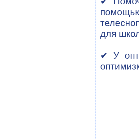
✔ Помоч
помощью 
телесног
для шко
✔ У опт
оптимизм