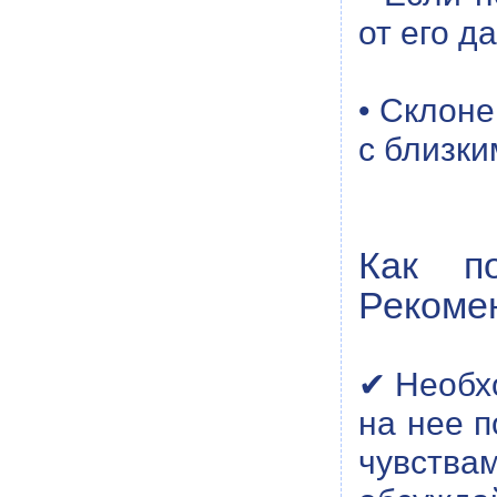
от его д
• Склоне
с близки
Как по
Рекоме
✔ Необхо
на нее п
чувствам