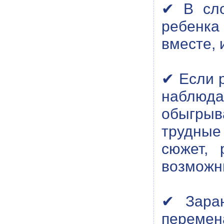
✔ В сло
ребенка
вместе, 
✔ Если р
наблюда
обыгрыв
трудные
сюжет, 
возможн
✔ Заран
перемен