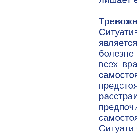
Тревожн
Ситуатив
являетс
болезне
всех вра
самосто
предст
расстр
предпоч
самосто
Ситуати