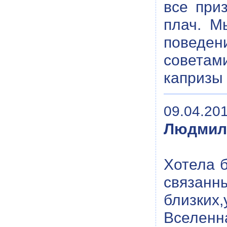
все при
плач. М
поведе
советам
капризы 
09.04.201
Людмил
Хотела б
связан
близких
Вселенн