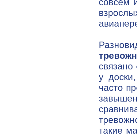
совсем и
взрослы
авиапер
Разнов
тревожн
связано 
у доски
часто пр
завышен
сравнив
тревожн
такие ма