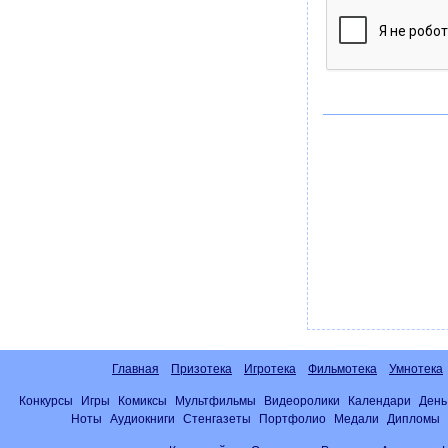
Главная
Призотека
Игротека
Фильмотека
Умнотека
Конкурсы
Игры
Комиксы
Мультфильмы
Видеоролики
Календари
День
Ноты
Аудиокниги
Стенгазеты
Портфолио
Медали
Дипломы