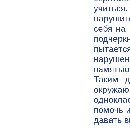
учиться
нарушит
себя на
подчерк
пытаетс
нарушен
памятью,
Таким д
окружа
однокла
помочь и
давать в