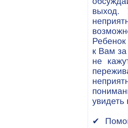
обсужда
выход.
неприя
возможн
Ребенок 
к Вам з
не кажу
пережив
неприя
пониман
увидеть
✔ Помог