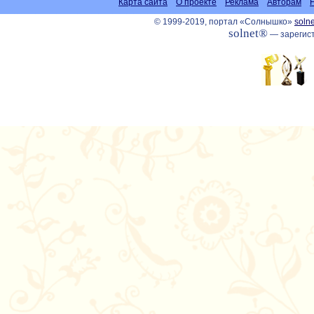
Карта сайта
О проекте
Реклама
Авторам
© 1999-2019, портал «Солнышко»
solne
solnet®
— зарегист