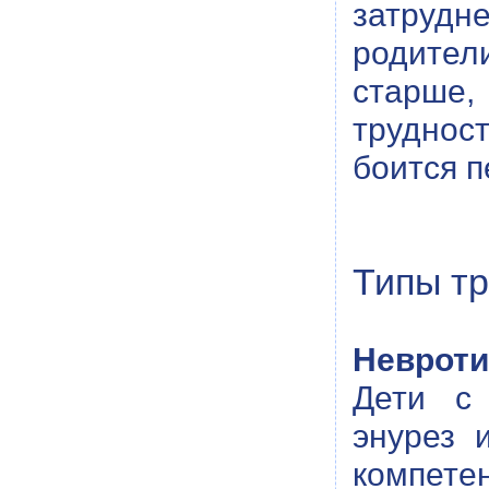
затрудн
родител
старше
труднос
боится п
Типы т
Невроти
Дети с 
энурез 
компе