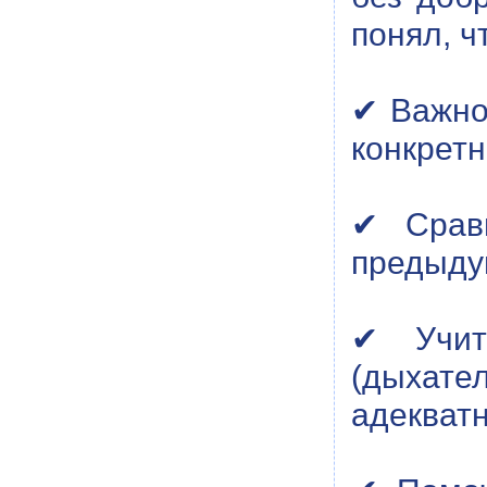
понял, ч
✔ Важно
конкретн
✔ Сравн
предыду
✔ Учит
(дыхател
адекват