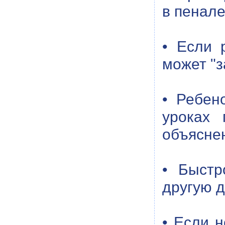
в пенале
• Если 
может "з
• Ребен
уроках 
объясне
• Быстр
другую д
• Если н