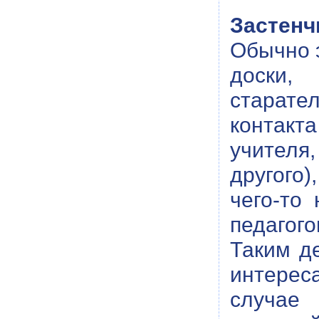
Застенч
Обычно э
доски,
старате
контакт
учителя,
другого
чего-то
педагого
Таким д
интерес
случае 