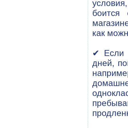
условия,
боится 
магазине
как мож
✔ Если 
дней, п
наприм
домаш
однокл
пребыва
продленк