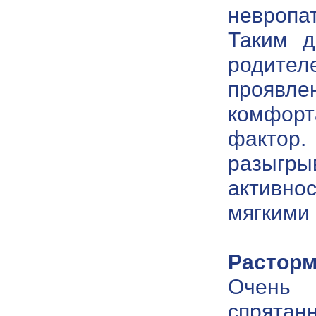
невропат
Таким д
родите
проявле
комфорт
фактор
разыгр
активно
мягкими
Растор
Очень 
спрята