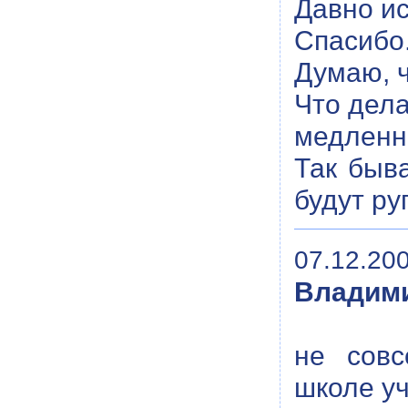
Давно ис
Спасибо
Думаю, ч
Что дела
медленно
Так быва
будут ру
07.12.200
Владим
не совс
школе уч