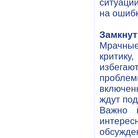
ситуаци
на ошибк
Замкнут
Мрачные
критику
избегаю
проблем
включенн
ждут под
Важно 
интере
обсужден