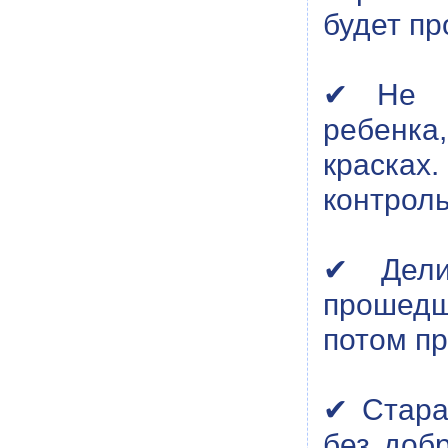
будет пр
✔ Не пы
ребенка
краска
контроль
✔ Дели
прошедш
потом пр
✔ Стара
без добр