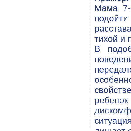
Мама 7-
подойти
расстав
тихой и 
В подоб
поведени
передал
особенн
свойств
ребенок
дискомф
ситуаци
лишает е