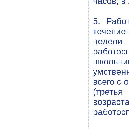
часов; в
5. Рабо
течение 
недел
работос
школьник
умствен
всего с 
(третья
возра
работосп