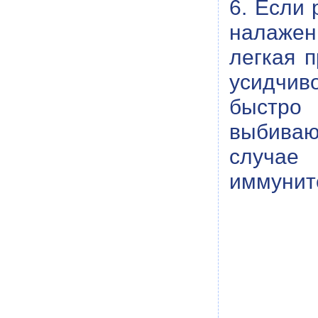
6. Если
налажен
легкая 
усидчив
быстро 
выбиваю
случае
иммуните