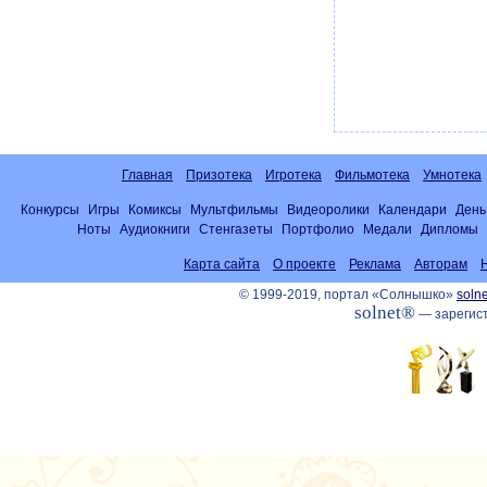
Главная
Призотека
Игротека
Фильмотека
Умнотека
Конкурсы
Игры
Комиксы
Мультфильмы
Видеоролики
Календари
День
Ноты
Аудиокниги
Стенгазеты
Портфолио
Медали
Дипломы
Карта сайта
О проекте
Реклама
Авторам
© 1999-2019, портал «Солнышко»
solne
solnet®
— зарегист