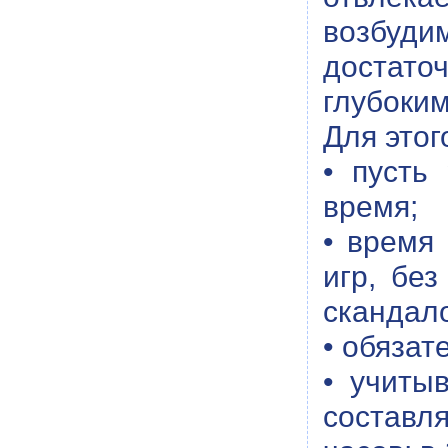
возбуди
достато
глубоким
Для этог
• пусть
время;
• время
игр, бе
скандал
• обязат
• учиты
составл