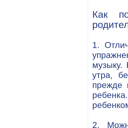
Как по
родите
1. Отли
упражн
музыку.
утра, б
прежде 
ребенка
ребенком
2. Можн