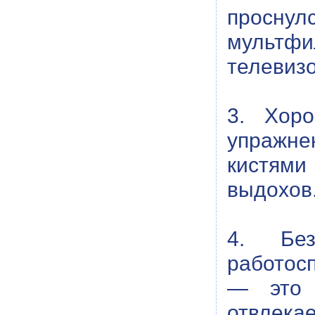
просну
мультфи
телевиз
3. Хор
упражнен
кистями
выдохов
4. Без
работос
— это 
отвлека