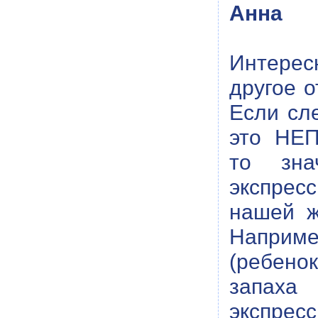
Анна
Интересн
другое о
Если сл
это НЕП
то зна
экспресс
нашей ж
Наприм
(ребенок
запаха
экспресс