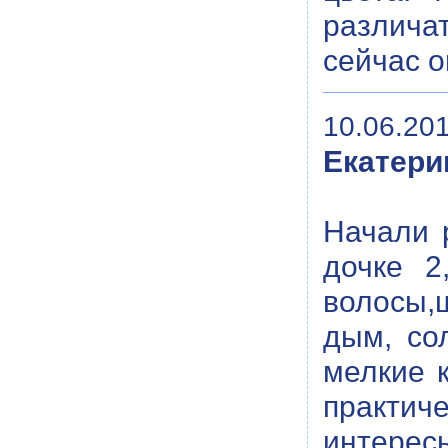
различа
сейчас о
10.06.201
Екатери
Начали 
дочке 2
волосы,
дым, сол
мелкие к
практич
интере