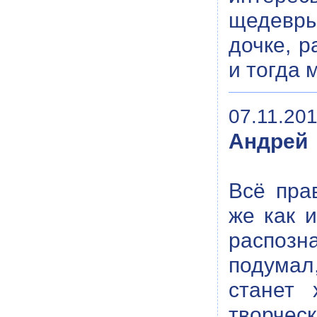
щедевры
дочке, р
и тогда 
07.11.201
Андрей
Всё пра
же как и
распозн
подумал
станет 
творчес