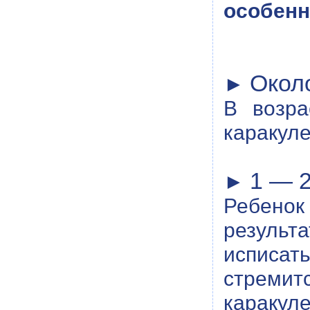
особенн
Около
►
В возра
каракуле
1 — 2
►
Ребенок
результ
исписат
стреми
каракуле