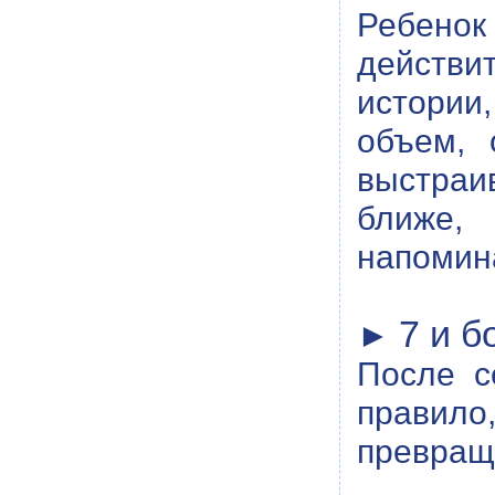
Ребен
действи
истории
объем, 
выстраи
ближе, 
напомин
7 и б
►
После с
правило
превраща