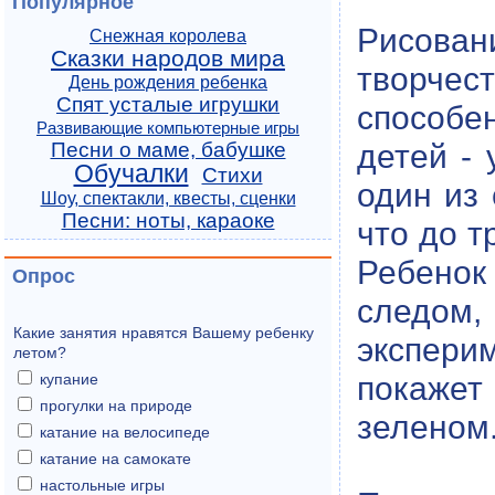
Популярное
Рисова
Снежная королева
Сказки народов мира
творчест
День рождения ребенка
Спят усталые игрушки
способе
Развивающие компьютерные игры
детей -
Песни о маме, бабушке
Обучалки
Стихи
один из
Шоу, спектакли, квесты, сценки
Песни: ноты, караоке
что до т
Ребенок
Опрос
следом
Какие занятия нравятся Вашему ребенку
экспери
летом?
покажет
купание
прогулки на природе
зеленом
катание на велосипеде
катание на самокате
настольные игры