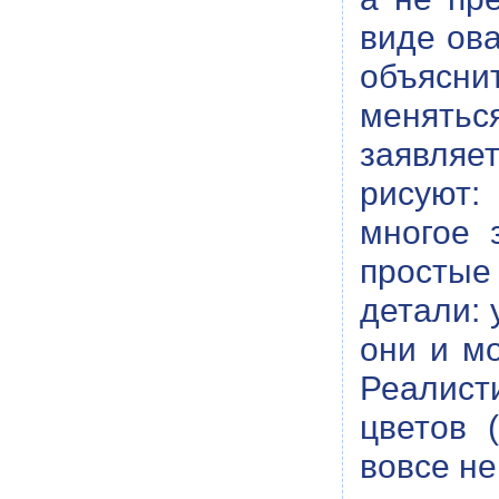
виде ова
объясни
менятьс
заявляе
рисуют:
многое 
простые 
детали: 
они и м
Реалист
цветов 
вовсе не