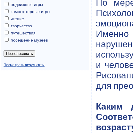
По мере
подвижные игры
Психол
компьютерные игры
чтение
эмоцион
творчество
Именно 
путешествия
посещение музеев
нарушен
использ
и челове
Посмотреть результаты
Рисован
для прео
Каким 
Соотве
возраст