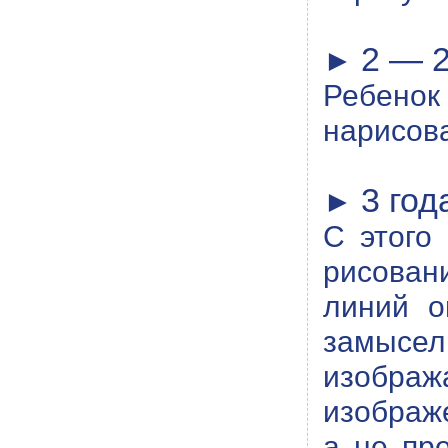
2 — 2
►
Ребенок
нарисова
3 год
►
С этого
рисован
линий о
замысе
изображ
изображе
а не пр