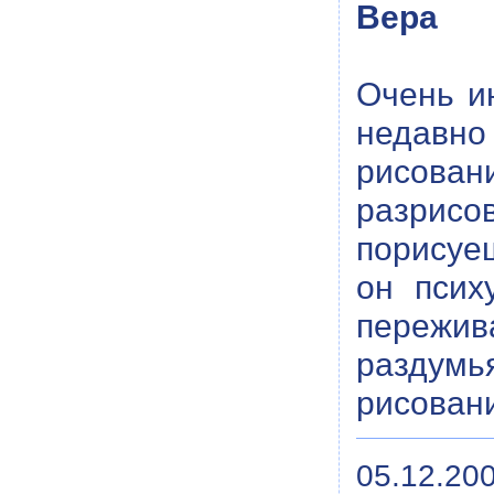
Вера
Очень и
недавно
рисова
разрисов
порисуеш
он псих
пережива
раздумья
рисован
05.12.200