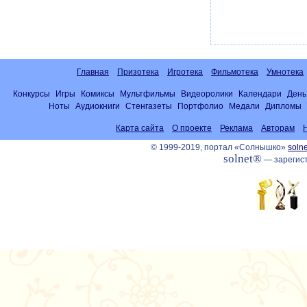
Главная
Призотека
Игротека
Фильмотека
Умнотека
Конкурсы
Игры
Комиксы
Мультфильмы
Видеоролики
Календари
День
Ноты
Аудиокниги
Стенгазеты
Портфолио
Медали
Дипломы
Карта сайта
О проекте
Реклама
Авторам
© 1999-2019, портал «Солнышко»
solne
solnet®
— зарегист