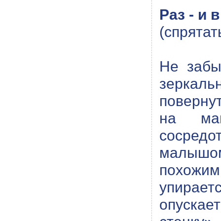
Раз - и 
(спрятат
Не забы
зеркаль
поверну
на маг
сосредо
малышом
похожими
упирает
опускае