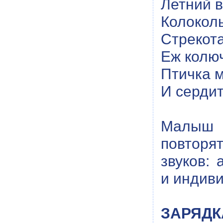
Летний в
Колокол
Стрекота
Еж колю
Птичка 
И серди
Малыш 
повторят
звуков:
и индив
ЗАРЯДК