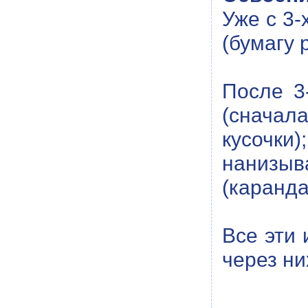
Уже с 3-
(бумагу 
После 3
(сначал
кусочк
нанизы
(каранда
Все эти 
через ни