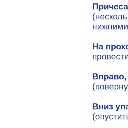
Причеса
(неско
нижними 
На прох
провести
Вправо,
(поверну
Вниз упа
(опустит