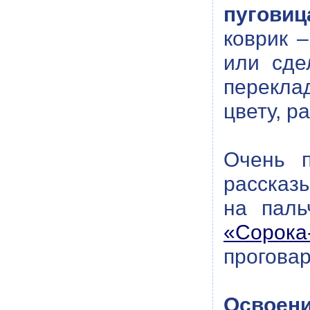
пуговиц
коврик 
или сде
перекла
цвету, р
Очень 
рассказ
на паль
«Сорока
проговар
Освоени