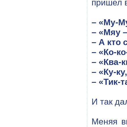
пришел в
– «Му-М
– «Мяу 
– А кто
– «Ко-ко
– «Ква-к
– «Ку-ку
– «Тик-т
И так да
Меняя в