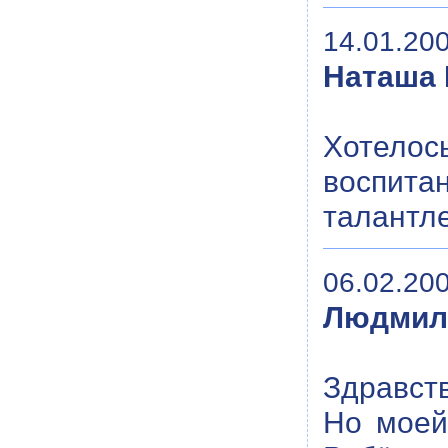
14.01.200
Наташа 
Хотелос
воспит
талантле
06.02.200
Людмил
Здравств
Но моей