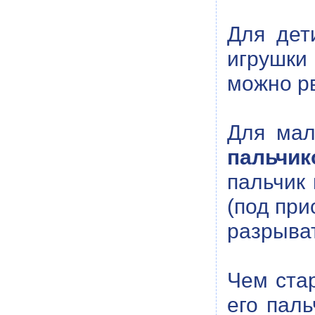
Для дет
игрушки 
можно рв
Для мал
пальчик
пальчик
(под при
разрыват
Чем ста
его пал