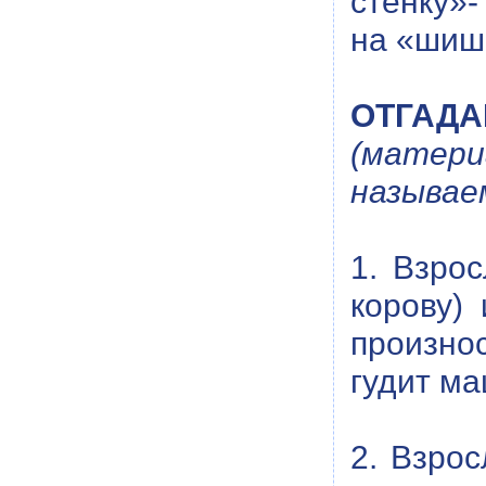
стенку»-
на «шиш
ОТГАДА
(матер
называе
1. Взро
корову)
произно
гудит ма
2. Взрос