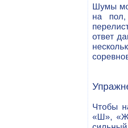
Шумы мо
на пол,
перелис
ответ да
нескол
соревнов
Упражне
Чтобы на
«Ш», «Ж
сильны