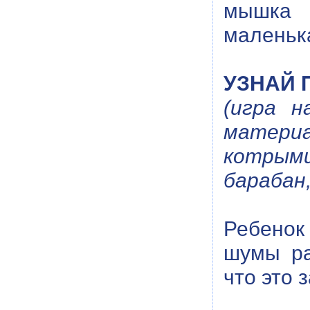
мышка (
маленьк
УЗНАЙ 
(игра н
материа
котрым
барабан,
Ребенок
шумы ра
что это 