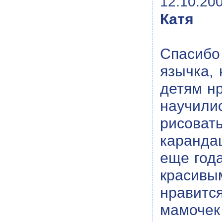
12.10.200
Катя
Спасибо
язычка,
детям нр
научили
рисова
каранда
еще года
красивы
нравитс
мамочек