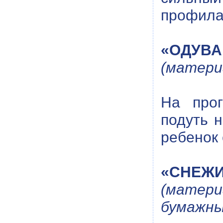
профилак
«ОДУВА
(матери
На прог
подуть н
ребенок 
«СНЕЖ
(матери
бумажны