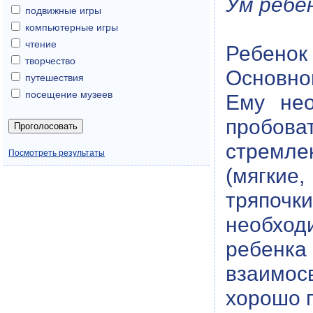
Ум ребен
подвижные игры
компьютерные игры
чтение
Ребенок
творчество
Основно
путешествия
посещение музеев
Ему нео
пробова
стремл
Посмотреть результаты
(мягкие
тряпочк
необход
ребенк
взаимос
хорошо г