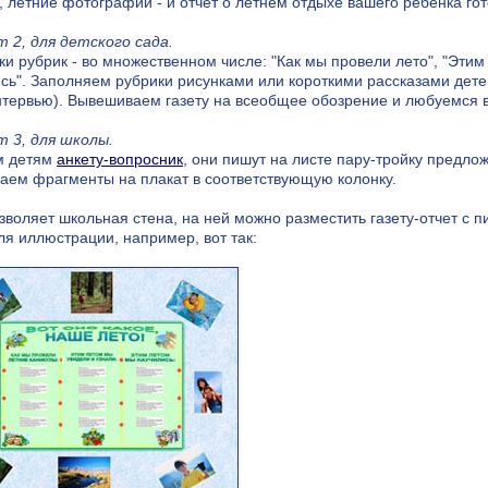
, летние фотографии - и отчет о летнем отдыхе вашего ребенка гот
 2, для детского сада.
ки рубрик - во множественном числе: "Как мы провели лето", "Эти
сь". Заполняем рубрики рисунками или короткими рассказами дете
тервью). Вывешиваем газету на всеобщее обозрение и любуемся 
 3, для школы.
м детям
анкету-вопросник
, они пишут на листе пару-тройку предло
аем фрагменты на плакат в соответствующую колонку.
зволяет школьная стена, на ней можно разместить газету-отчет с
ля иллюстрации, например, вот так: