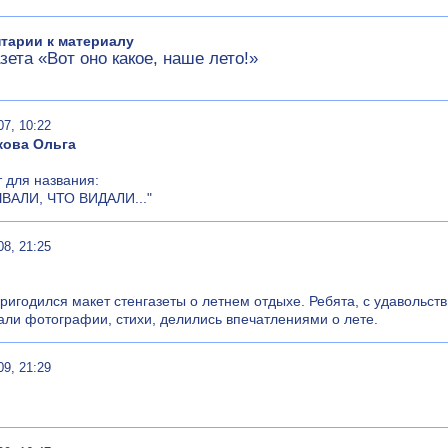
тарии к материалу
зета «Вот оно какое, наше лето!»
07, 10:22
кова Ольга
 для названия:
ЫВАЛИ, ЧТО ВИДАЛИ..."
08, 21:25
.
ригодился макет стенгазеты о летнем отдыхе. Ребята, с удавольств
ли фотографии, стихи, делились впечатлениями о лете.
09, 21:29