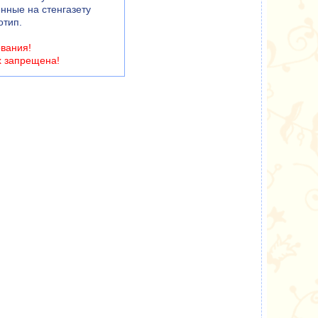
енные на стенгазету
отип.
ования!
х запрещена!