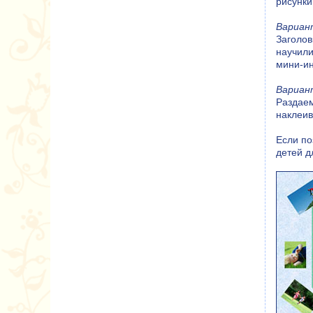
рисунки
Вариант
Заголов
научили
мини-ин
Вариант
Раздае
наклеив
Если по
детей д