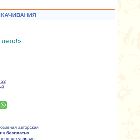
СКАЧИВАНИЯ
 лето!»
 22
ий
юзивная авторская
ния
бесплатно
.
твенное условие: