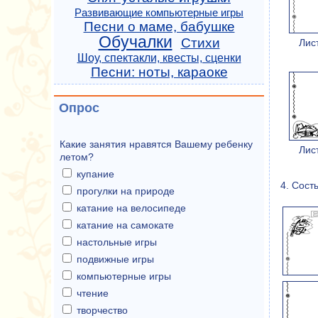
Развивающие компьютерные игры
Песни о маме, бабушке
Обучалки
Стихи
Лис
Шоу, спектакли, квесты, сценки
Песни: ноты, караоке
Опрос
Какие занятия нравятся Вашему ребенку
Лис
летом?
купание
4. Сост
прогулки на природе
катание на велосипеде
катание на самокате
настольные игры
подвижные игры
компьютерные игры
чтение
творчество