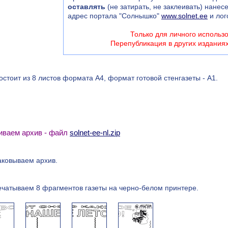
оставлять
(не затирать, не заклеивать) нанес
адрес портала "Солнышко"
www.solnet.ee
и лог
Только для личного использ
Перепубликация в других издания
остоит из 8 листов формата А4, формат готовой стенгазеты - А1.
чиваем архив - файл
solnet-ee-nl.zip
аковываем архив.
ечатываем 8 фрагментов газеты на черно-белом принтере.