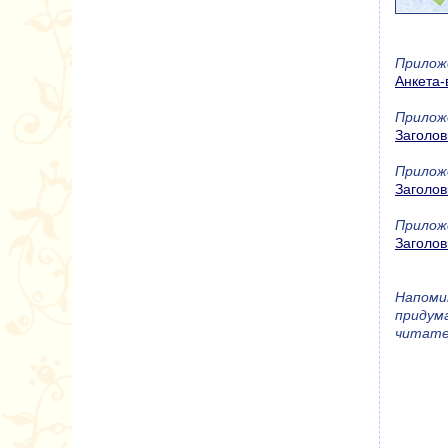
Прилож
Анкета-
Прилож
Заголов
Прилож
Заголов
Прилож
Заголов
Напоми
придума
читате