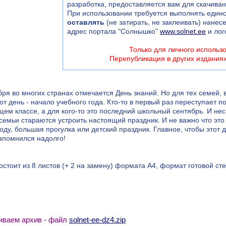
разработка, предоставляется вам для скачива
При использовании требуется выполнять единс
оставлять
(не затирать, не заклеивать) нанес
адрес портала "Солнышко"
www.solnet.ee
и лог
Только для личного использ
Перепубликация в других издания
бря во многих странах отмечается День знаний. Но для тех семей, 
тот день - начало учебного года. Кто-то в первый раз переступает п
ем классе, а для кого-то это последний школьный сентябрь. И нес
семьи стараются устроить настоящий праздник. И не важно что эт
оду, большая прогулка или детский праздник. Главное, чтобы этот 
апомнился надолго!
остоит из 8 листов (+ 2 на замену) формата А4, формат готовой сте
чиваем архив - файл
solnet-ee-dz4.zip