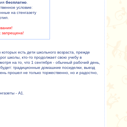
ния
бесплатно
.
твенное условие:
енные на стенгазету
отип.
ования!
х запрещена!
в которых есть дети школьного возраста, прежде
орог школы, кто-то продолжает свою учебу в
мотря на то, что 1 сентября - обычный рабочий день,
о будет: традиционные домашние посиделки, выезд
день прошел не только торжественно, но и радостно,
нгазеты - А1.