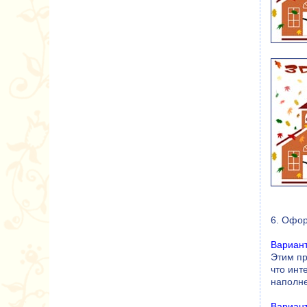
6. Офо
Вариан
Этим пр
что инт
наполне
Вариан