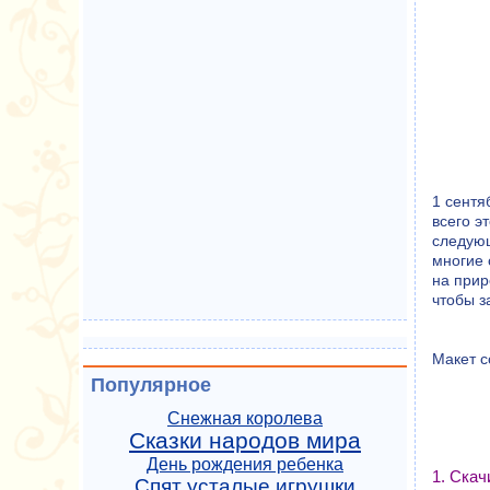
1 сентя
всего э
следующ
многие 
на прир
чтобы з
Макет с
Популярное
Снежная королева
Сказки народов мира
День рождения ребенка
1. Ска
Спят усталые игрушки