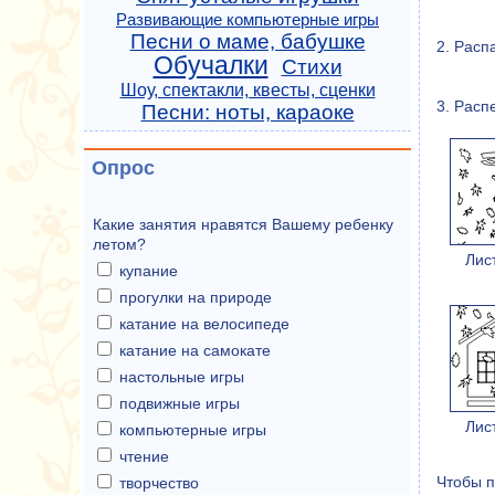
Развивающие компьютерные игры
Песни о маме, бабушке
2. Расп
Обучалки
Стихи
Шоу, спектакли, квесты, сценки
3. Расп
Песни: ноты, караоке
Опрос
Какие занятия нравятся Вашему ребенку
летом?
Лис
купание
прогулки на природе
катание на велосипеде
катание на самокате
настольные игры
подвижные игры
Лис
компьютерные игры
чтение
Чтобы п
творчество