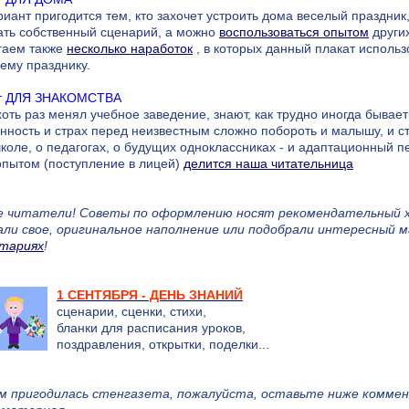
риант пригодится тем, кто захочет устроить дома веселый праздни
ть собственный сценарий, а можно
воспользоваться опытом
других
гаем также
несколько наработок
, в которых данный плакат использ
ему празднику.
т ДЛЯ ЗНАКОМСТВА
 хоть раз менял учебное заведение, знают, как трудно иногда быва
нность и страх перед неизвестным сложно побороть и малышу, и 
коле, о педагогах, о будущих одноклассниках - и адаптационный п
пытом (поступление в лицей)
делится наша читательница
е читатели! Cоветы по оформлению носят рекомендательный х
али свое, оригинальное наполнение или подобрали интересный 
тариях
!
1 СЕНТЯБРЯ - ДЕНЬ ЗНАНИЙ
сценарии, сценки, стихи,
бланки для расписания уроков,
поздравления, открытки, поделки...
ам пригодилась стенгазета, пожалуйста, оставьте ниже коммен