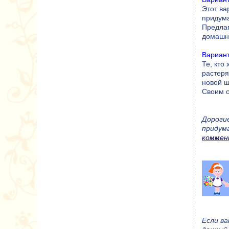
Этот ва
придума
Предла
домашн
Вариан
Те, кто
растеря
новой ш
Своим о
Дороги
придум
коммен
Если в