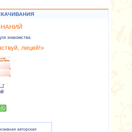
СКАЧИВАНИЯ
ЗНАНИЙ
для знакомства
вствуй, лицей!»
: 7
ий
юзивная авторская