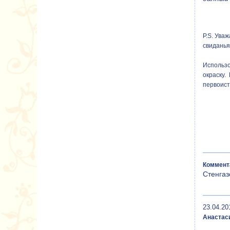
P.S. Ува
свиданья
Использ
окраску.
первоист
Коммент
Стенгаз
23.04.20
Анастас