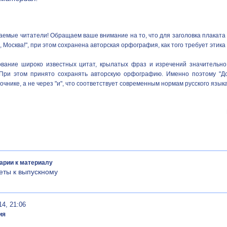
жаемые читатели! Обращаем ваше внимание на то, что для заголовка плаката
, Москва!", при этом сохранена авторская орфография, как того требует этик
ование широко известных цитат, крылатых фраз и изречений значительно
 При этом принято сохранять авторскую орфографию. Именно поэтому "До 
очнике, а не через "и", что соответствует современным нормам русского языка
арии к материалу
еты к выпускному
14, 21:06
ия