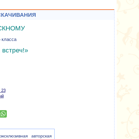
СКАЧИВАНИЯ
СКНОМУ
о класса
 встреч!»
 23
ий
ксклюзивная авторская