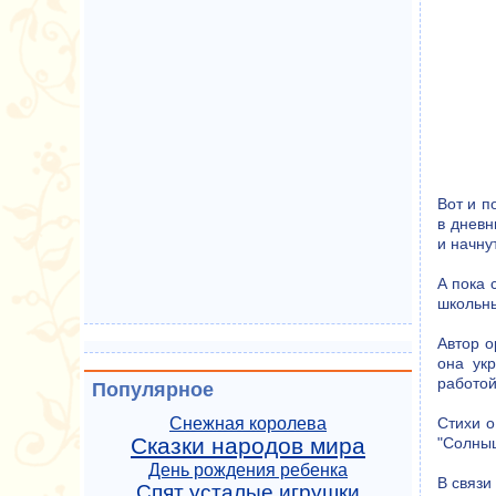
Вот и п
в дневн
и начну
А пока 
школьны
Автор о
она ук
работой
Популярное
Стихи о
Снежная королева
Сказки народов мира
"Солныш
День рождения ребенка
В связи
Спят усталые игрушки