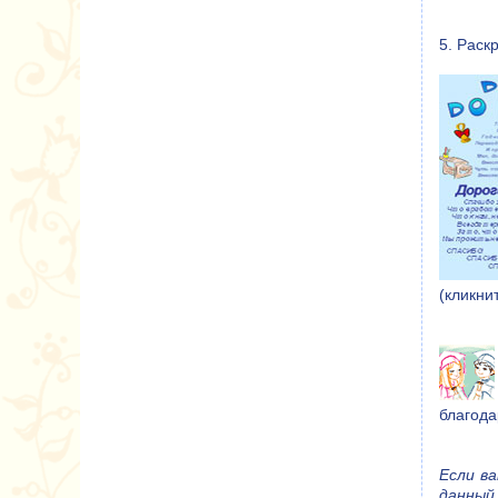
5. Раск
(кликни
благода
Если в
данный