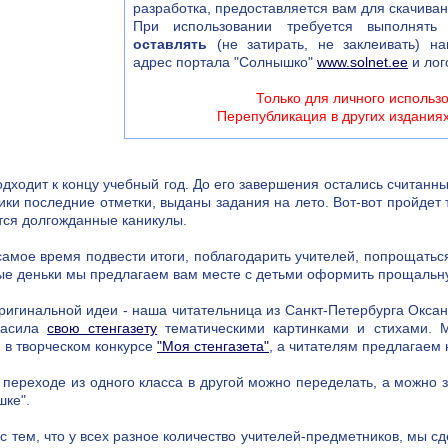
разработка, предоставляется вам для скачива
При использовании требуется выполнять 
оставлять
(не затирать, не заклеивать) на
адрес портала "Солнышко"
www.solnet.ee
и лог
Только для личного использ
Перепубликация в других издания
одходит к концу учебный год. До его завершения остались считан
ики последние отметки, выданы задания на лето. Вот-вот пройдет
тся долгожданные каникулы.
самое время подвести итоги, поблагодарить учителей, попрощатьс
е деньки мы предлагаем вам месте с детьми оформить прощальну
ригинальной идеи - наша читательница из Санкт-Петербурга Окса
расила
свою стенгазету
тематическими картинками и стихами. М
 в творческом конкурсе
"Моя стенгазета"
, а читателям предлагаем
 переходе из одного класса в другой можно переделать, а можно
ке".
 с тем, что у всех разное количество учителей-предметников, мы 