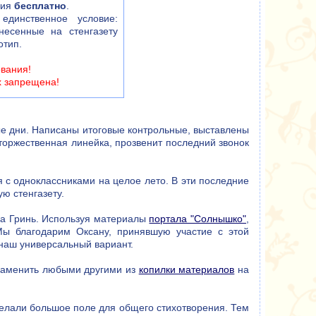
ния
бесплатно
.
единственное условие:
несенные на стенгазету
отип.
ования!
х запрещена!
ные дни. Написаны итоговые контрольные, выставлены
 торжественная линейка, прозвенит последний звонок
я с одноклассниками на целое лето. В эти последние
ю стенгазету.
на Гринь. Используя материалы
портала "Солнышко"
,
ы благодарим Оксану, принявшую участие с этой
 наш универсальный вариант.
 заменить любыми другими из
копилки материалов
на
сделали большое поле для общего стихотворения. Тем