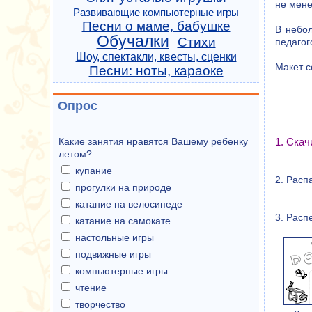
не мене
Развивающие компьютерные игры
Песни о маме, бабушке
В небол
Обучалки
Стихи
педагог
Шоу, спектакли, квесты, сценки
Макет с
Песни: ноты, караоке
Опрос
1. Ска
Какие занятия нравятся Вашему ребенку
летом?
купание
2. Расп
прогулки на природе
катание на велосипеде
3. Расп
катание на самокате
настольные игры
подвижные игры
компьютерные игры
чтение
творчество