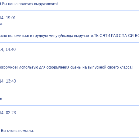
! Вы наша палочка-выручалочка!
14, 19:01
на
ожно положиться в трудную минуту!всегда выручаете.ТЫСЯТИ РАЗ СПА-СИ-БО!
14, 14:40
огромное! Использую для оформления сцены на выпускной своего класса!
14, 13:40
но
14, 02:23
 Вы очень помогли.