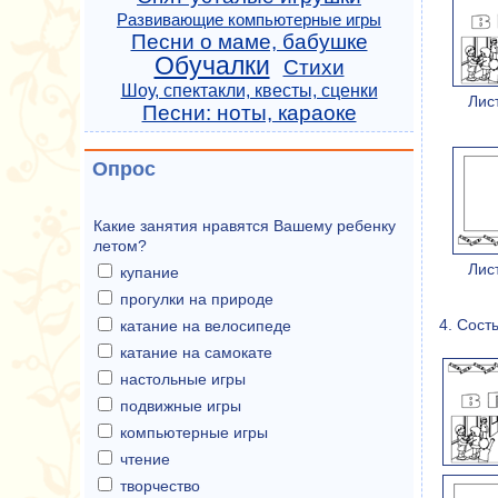
Развивающие компьютерные игры
Песни о маме, бабушке
Обучалки
Стихи
Шоу, спектакли, квесты, сценки
Лис
Песни: ноты, караоке
Опрос
Какие занятия нравятся Вашему ребенку
летом?
Лис
купание
прогулки на природе
4. Сост
катание на велосипеде
катание на самокате
настольные игры
подвижные игры
компьютерные игры
чтение
творчество