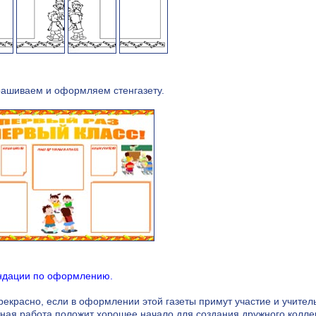
рашиваем и оформляем стенгазету.
ндации по оформлению.
рекрасно, если в оформлении этой газеты примут участие и учитель
ная работа положит хорошее начало для создания дружного коллект