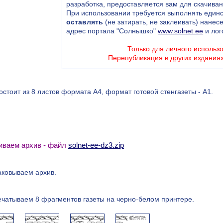
разработка, предоставляется вам для скачива
При использовании требуется выполнять единс
оставлять
(не затирать, не заклеивать) нанес
адрес портала "Солнышко"
www.solnet.ee
и лог
Только для личного использ
Перепубликация в других издания
остоит из 8 листов формата А4, формат готовой стенгазеты - А1.
чиваем архив - файл
solnet-ee-dz3.zip
аковываем архив.
ечатываем 8 фрагментов газеты на черно-белом принтере.