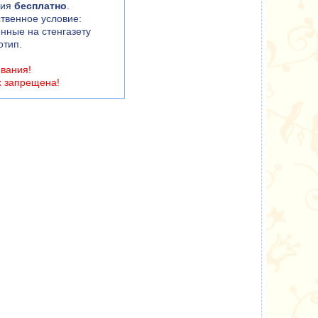
ния
бесплатно
.
твенное условие:
енные на стенгазету
отип.
ования!
х запрещена!