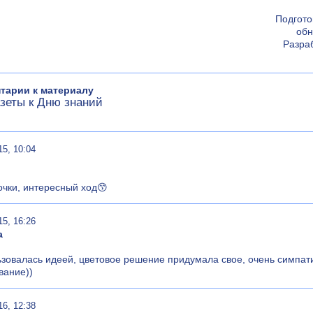
Подгото
обн
Разра
тарии к материалу
зеты к Дню знаний
15, 10:04
чки, интересный ход😙
15, 16:26
а
зовалась идеей, цветовое решение придумала свое, очень симпати
вание))
16, 12:38