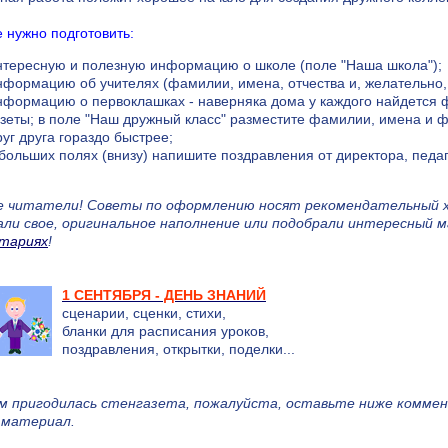
 нужно подготовить:
нтересную и полезную информацию о школе (поле "Hаша школа");
нформацию об учителях (фамилии, имена, отчества и, желательно,
нформацию о первоклашках - наверняка дома у каждого найдется 
азеты; в поле "Наш дружный класс" разместите фамилии, имена и ф
руг друга гораздо быстрее;
 больших полях (внизу) напишите поздравления от директора, педаг
е читатели! Cоветы по оформлению носят рекомендательный х
али свое, оригинальное наполнение или подобрали интересный 
тариях
!
1 СЕНТЯБРЯ - ДЕНЬ ЗНАНИЙ
сценарии, сценки, стихи,
бланки для расписания уроков,
поздравления, открытки, поделки...
ам пригодилась стенгазета, пожалуйста, оставьте ниже коммен
 материал.