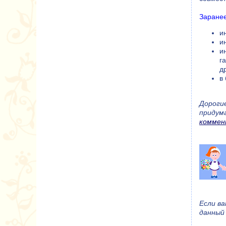
Заранее
и
и
и
г
д
в
Дороги
придум
коммен
Если в
данный