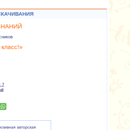
СКАЧИВАНИЯ
ЗНАНИЙ
сников
 класс!»
: 7
ий
юзивная авторская