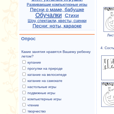
Развивающие компьютерные игры
Песни о маме, бабушке
Обучалки
Стихи
Шоу, спектакли, квесты, сценки
Песни: ноты, караоке
Лис
Опрос
4. Сост
Какие занятия нравятся Вашему ребенку
летом?
купание
прогулки на природе
катание на велосипеде
катание на самокате
настольные игры
подвижные игры
компьютерные игры
чтение
творчество