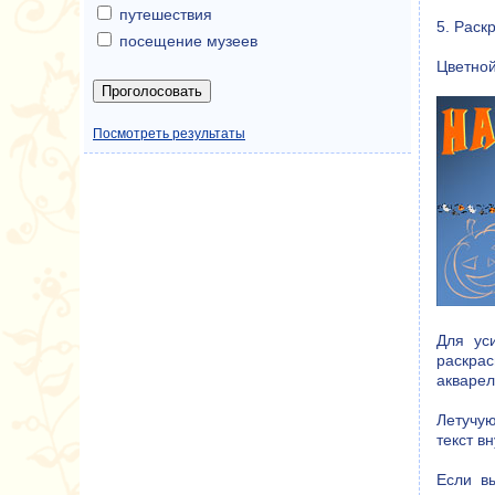
путешествия
5. Рас
посещение музеев
Цветной
Посмотреть результаты
Для ус
раскра
акварел
Летучую
текст в
Если вы