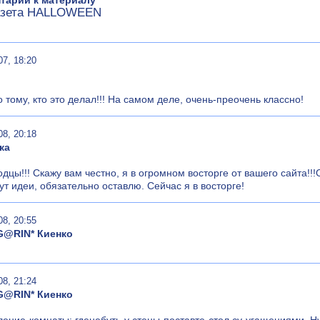
тарии к материалу
азета HALLOWEEN
07, 18:20
 тому, кто это делал!!! На самом деле, очень-преочень классно!
08, 20:18
ка
дцы!!! Скажу вам честно, я в огромном восторге от вашего сайт
дут идеи, обязательно оставлю. Сейчас я в восторге!
08, 20:55
2G@RIN* Киенко
08, 21:24
2G@RIN* Киенко