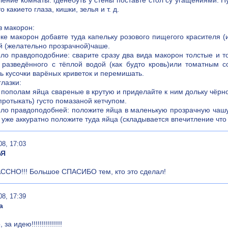
ние комнаты: гденебуть у стены поставте стол су угащениями. Ну
о какието глаза, кишки, зелья и т. д.
з макорон:
ке макорон добавте туда капельку розового пищегого красителя (
 (желательно прозрачной)чаше.
ло правдоподобние: сварите сразу два вида макорон толстые и то
 разведённого с тёплой водой (как будто кровь)или томатным 
ь кусочки варёных криветок и перемишать.
лазки:
пополам яйца свареные в крутую и приделайте к ним дольку чёрно
протыкать) густо помазаной кетчупом.
ло правдоподобней: положите яйца в маленькую прозрачную чашу 
 уже аккуратно положите туда яйца (складывается впечитление что
08, 17:03
ЬЯ
ССНО!!! Большое СПАСИБО тем, кто это сделал!
08, 17:39
а
за идею!!!!!!!!!!!!!!!