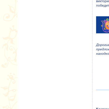
виктор
победи
Дороги
предло
находк