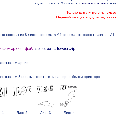
адрес портала "Солнышко"
www.solnet.ee
и лог
Только для личного использ
Перепубликация в других издания
ета состоит из 8 листов формата А4, формат готового плаката - А1.
чиваем архив - файл
solnet-ee-halloween.zip
аковываем архив.
ечатываем 8 фрагментов газеты на черно-белом принтере.
т 1
Лист 2
Лист 3
Лист 4