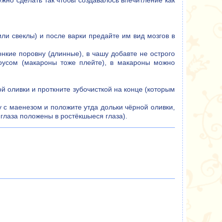
жно сделать так чтобы создавалось впечитление как
или свеклы) и после варки предайте им вид мозгов в
нкие поровну (длинные), в чашу добавте не острого
соусом (макароны тоже плейте), в макароны можно
й оливки и проткните зубочисткой на конце (которым
с маенезом и положите утда дольки чёрной оливки,
 глаза положены в ростёкшыеся глаза).