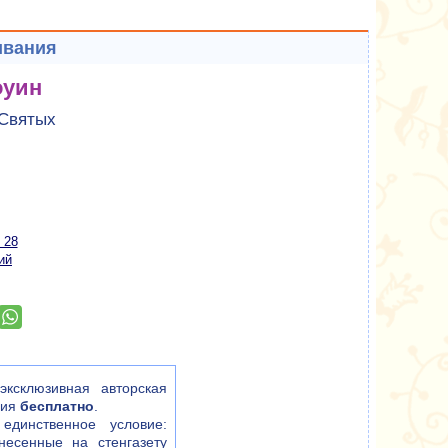
ивания
оуин
 Святых
 28
ий
ксклюзивная авторская
ния
бесплатно
.
единственное условие:
несенные на стенгазету