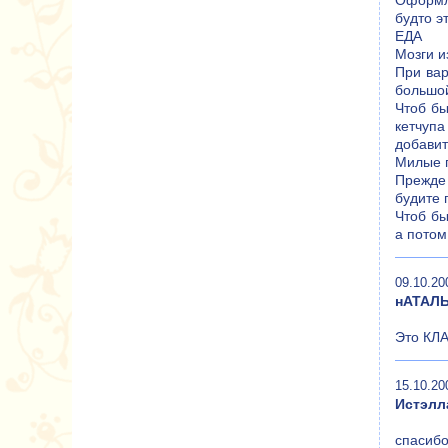
Оформле
будто эт
ЕДА
Мозги и
При вар
большой
Чтоб бы
кетчупа
добавит
Милые г
Прежде 
будите 
Чтоб бы
а потом
09.10.20
нАТАЛ
Это КЛА
15.10.20
Истэлл
спасибо, 