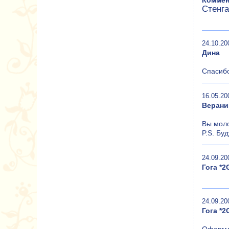
Коммен
Стенг
24.10.20
Дина
Спасибо
16.05.20
Верани
Вы моло
P.S. Бу
24.09.20
Гога *
24.09.20
Гога *