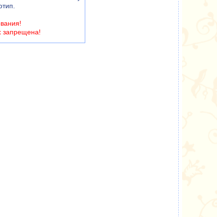
отип.
ования!
х запрещена!