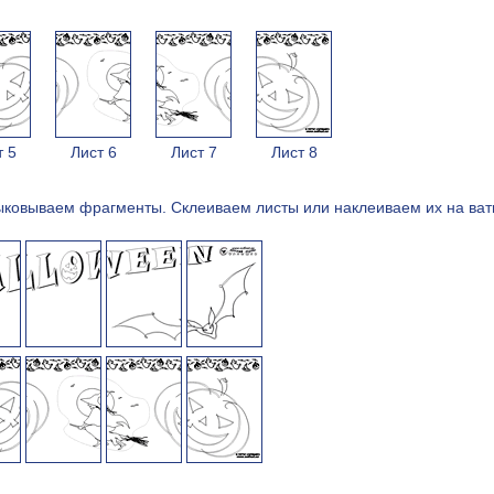
т 5
Лист 6
Лист 7
Лист 8
ыковываем фрагменты. Cклеиваем листы или наклеиваем их на ват