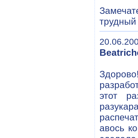
Замечат
трудный 
20.06.200
Beatrich
Здоров
разрабо
этот р
разука
распеча
авось ко