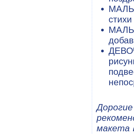
МАЛЬ
стихи 
МАЛЬЧ
добав
ДЕВО
рисун
подв
непос
Дорогие
рекомен
макета 