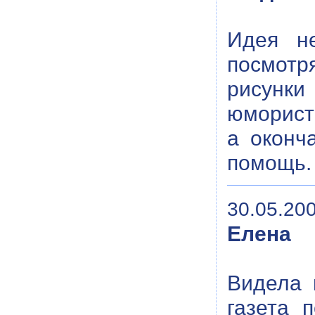
Идея н
посмотря
рисунк
юмористи
а оконч
помощь.
30.05.200
Елена
Видела 
газета 