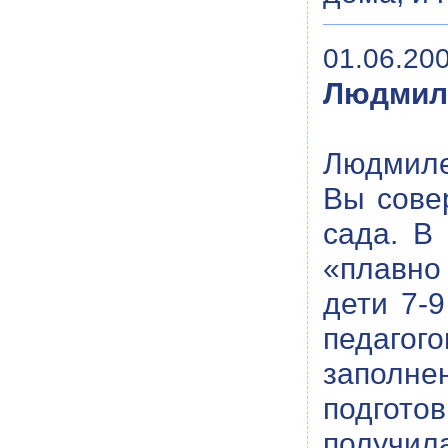
01.06.200
Людмил
Людмиле
Вы совер
сада. В
«плавно
дети 7-9
педагого
заполн
подгото
получи