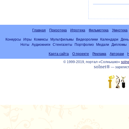
Главная
Призотека
Игротека
Фильмотека
Умнотека
Конкурсы
Игры
Комиксы
Мультфильмы
Видеоролики
Календари
День
Ноты
Аудиокниги
Стенгазеты
Портфолио
Медали
Дипломы
Карта сайта
О проекте
Реклама
Авторам
© 1999-2019, портал «Солнышко»
solne
solnet®
— зарегист