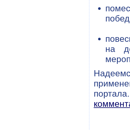
помес
побед
повес
на д
мероп
Надеемс
примене
портал
коммент