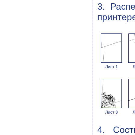
3. Расп
принтере
Лист 1
Л
Лист 3
Л
4. Сос