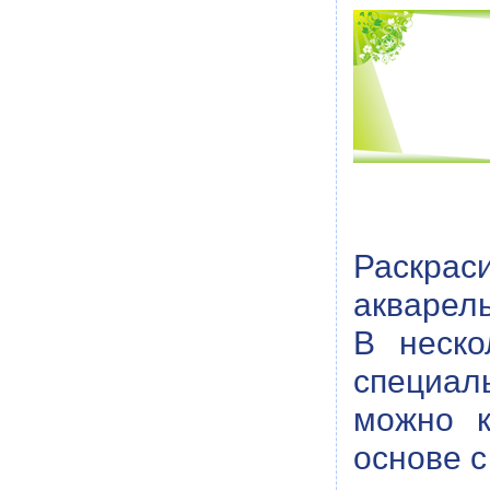
Раскра
акварел
В неско
специал
можно к
основе с