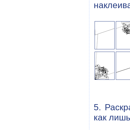
наклеива
5. Раск
как лиш