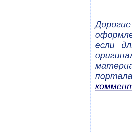
Дороги
оформле
если дл
оригина
материа
портал
коммент