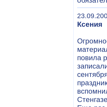
обязате
23.09.200
Ксения
Огромное
материал
повила р
записали
сентябр
праздник
вспомни
Стенгазе