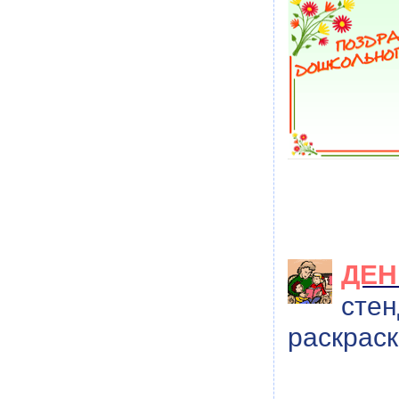
ДЕН
стен
раскраск