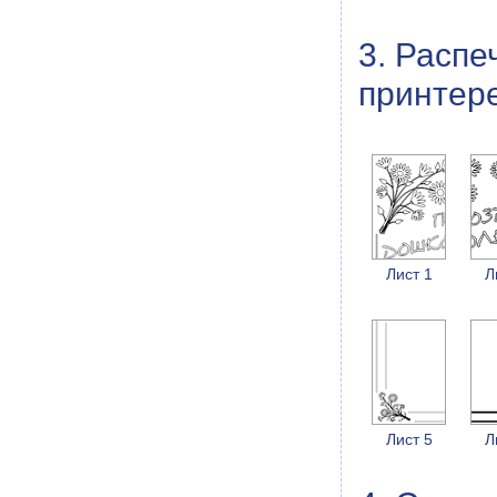
3. Распе
принтере
Лист 1
Л
Лист 5
Л