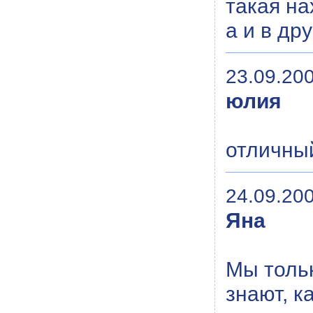
такая на
а и в др
23.09.200
юлия
отличный
24.09.200
Яна
Мы тольк
знают, к