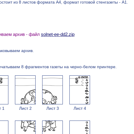
остоит из 8 листов формата А4, формат готовой стенгазеты - А1.
чиваем архив - файл
solnet-ee-dd2.zip
аковываем архив.
ечатываем 8 фрагментов газеты на черно-белом принтере.
т 1
Лист 2
Лист 3
Лист 4