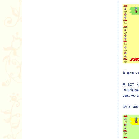
А для н
А вот 
поздра
свете с
Этот же