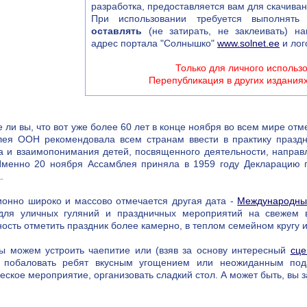
разработка, предоставляется вам для скачива
При использовании требуется выполнять 
оставлять
(не затирать, не заклеивать) на
адрес портала "Солнышко"
www.solnet.ee
и лог
Только для личного использ
Перепубликация в других издания
е ли вы, что вот уже более 60 лет в конце ноября во всем мире о
лея ООН рекомендовала всем странам ввести в практику праздн
а и взаимопонимания детей, посвященного деятельности, направ
Именно 20 ноября Ассамблея приняла в 1959 году Декларацию п
.
онно широко и массово отмечается другая дата -
Международны
для уличных гуляний и праздничных мероприятий на свежем в
ость отметить праздник более камерно, в теплом семейном кругу 
ы можем устроить чаепитие или (взяв за основу интересный
сце
, побаловать ребят вкусным угощением или неожиданным под
еское мероприятие, организовать сладкий стол. А может быть, вы 