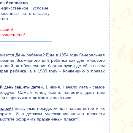
ния
бесплатно
.
единственное условие:
несенные на стенгазету
отип.
ования!
х запрещена!
тмечается День ребёнка? Еще в 1954 году Генеральная
ование Всемирного дня ребенка как дня мирового
ленной на обеспечение благополучия детей во всем
рав ребенка, а в 1989 году - Конвенцию о правах
й день защиты детей
, 1 июня. Начало лета - самое
оздухе. Самый конец осени, напротив, дает нам
или в привычном детском коллективе.
нарий
) нескучные посиделки для наших детей и их
арком. И в детском учреждении можно провести
захотите оформить праздничный плакат?..