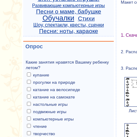
Макет с
Развивающие компьютерные игры
Песни о маме, бабушке
Обучалки
Стихи
Шоу, спектакли, квесты, сценки
Песни: ноты, караоке
1. Ска
Опрос
2. Расп
Какие занятия нравятся Вашему ребенку
летом?
3. Расп
купание
прогулки на природе
катание на велосипеде
катание на самокате
настольные игры
Лис
подвижные игры
компьютерные игры
чтение
творчество