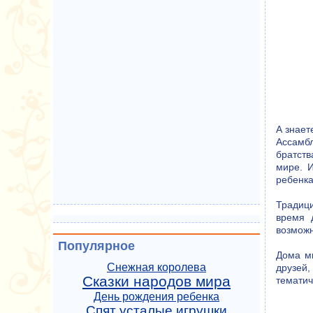
А знает
Ассамб
братств
мире. 
ребенка
Традици
время 
возможн
Популярное
Дома м
Снежная королева
друзей
Сказки народов мира
тематич
День рождения ребенка
Спят усталые игрушки