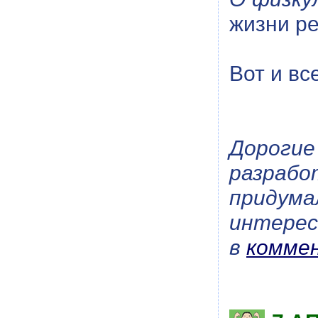
жизни ре
Вот и вс
Дороги
разраб
придума
интерес
в
комме