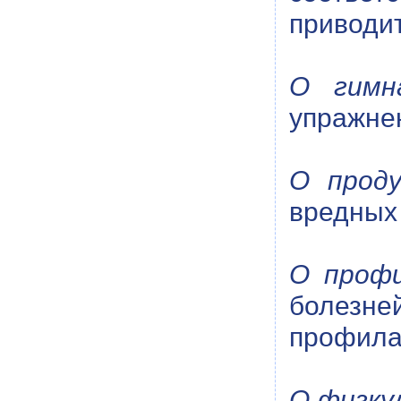
приводи
О гимн
упражне
О прод
вредных 
О проф
болезн
профила
О физку