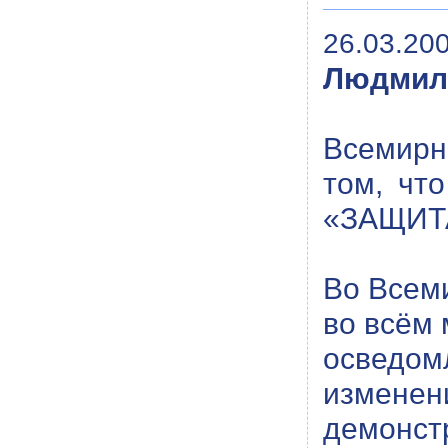
26.03.200
Людмила
Всемирн
том, чт
«ЗАЩИТ
Во Всеми
во всём
осведом
измене
демон