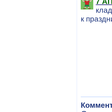
7 А
кла
к праздн
Коммент