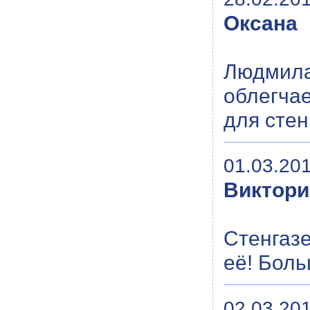
Оксана
Людмила
облегча
для стен
01.03.201
Виктори
Стенгаз
её! Боль
02.03.201