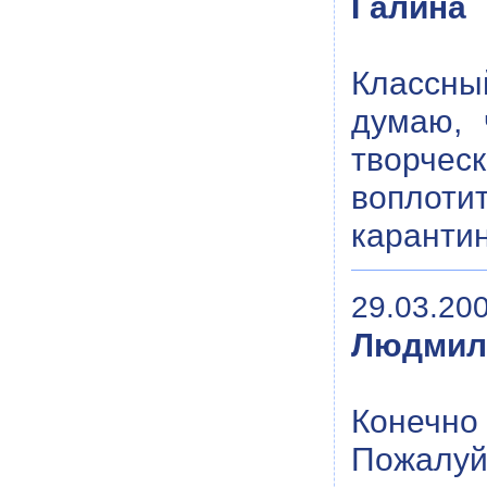
Галина
Классный
думаю, 
творчес
воплоти
карантин
29.03.200
Людмил
Конечно 
Пожалуйс