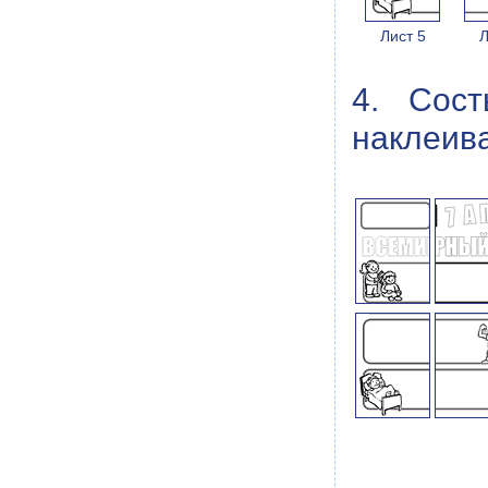
Лист 5
Л
4. Сос
наклеива