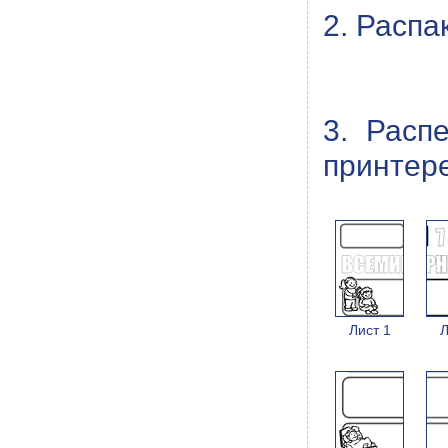
2. Распа
3. Расп
принтере
Лист 1
Л