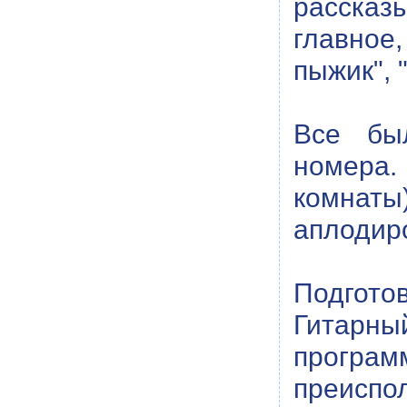
рассказ
главное,
пыжик", 
Все был
номера.
комнаты
аплодир
Подгото
Гитарны
програм
преиспо