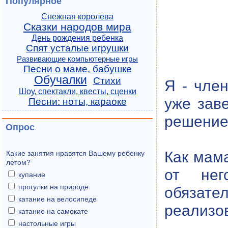
Популярное
Снежная королева
Сказки народов мира
День рождения ребенка
Спят усталые игрушки
Развивающие компьютерные игры
Песни о маме, бабушке
Обучалки
Стихи
Я - чле
Шоу, спектакли, квесты, сценки
уже зав
Песни: ноты, караоке
решение
Опрос
Как мама
Какие занятия нравятся Вашему ребенку
летом?
от нег
купание
прогулки на природе
обязате
катание на велосипеде
реализов
катание на самокате
настольные игры