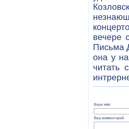
Козловс
незнающи
концерт
вечере 
Письма 
она у н
читать 
интрерн
Ваше имя:
Ваш комментарий: