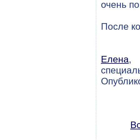
очень по
После ко
Елена
,
специал
Опублико
В