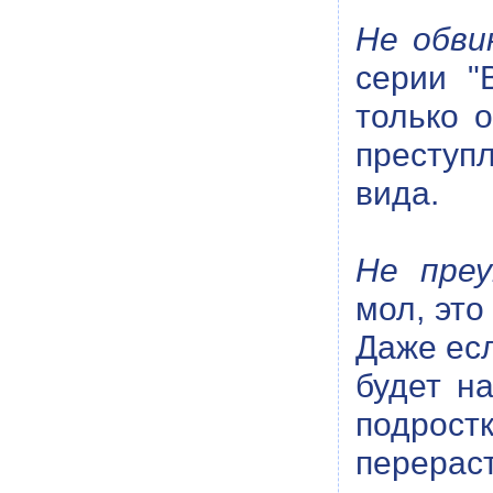
Не обви
серии "
только 
преступ
вида.
Не преу
мол, это
Даже есл
будет на
подрос
перерас