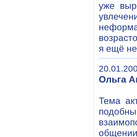
уже выр
увлечен
неформа
возрасто
я ещё не
20.01.200
Ольга А
Тема ак
подобн
взаимоп
общении