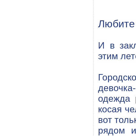
Любите 
И в зак
этим лет
Городск
девочка
одежда 
косая че
вот толь
рядом и