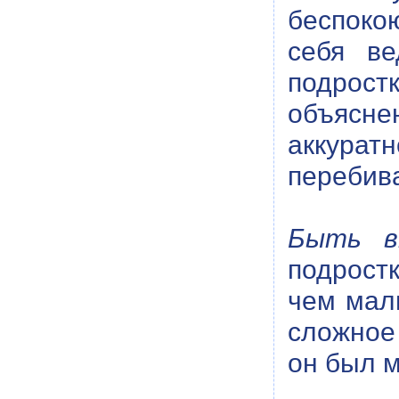
беспокою
себя ве
подрост
объясне
аккурат
перебив
Быть в
подрост
чем мал
сложное
он был 