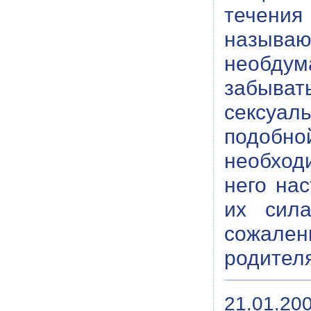
течения 
называют
необдум
забыват
сексуал
подобно
необходи
него нас
их сил
сожален
родителя
21.01.200