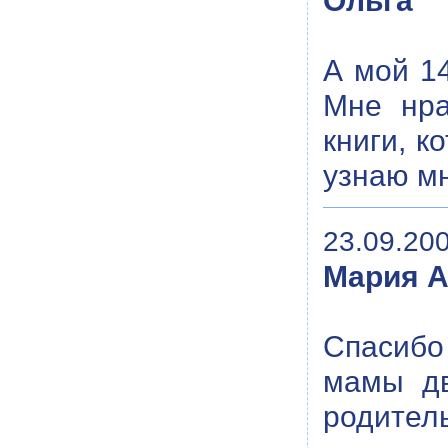
Ольга
А мой 14
Мне нра
книги, к
узнаю мн
23.09.200
Мария А
Спасибо
мамы дв
родител