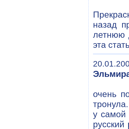
Прекрас
назад п
летнюю 
эта стат
20.01.200
Эльмир
очень п
тронула.
у самой 
русский 