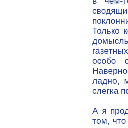
в чем-т
сводящие
поклонни
Только к
домыслы
газетных
особо 
Наверно
ладно, 
слегка 
А я про
том, что