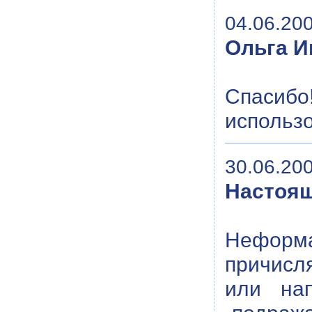
04.06.200
Ольга И
Спасибо
использо
30.06.200
Настоя
Неформал
причисля
или нап