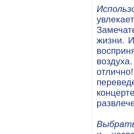
Использ
увлек
Замечат
жизни. И
восприн
воздух
отлично
переведе
концер
развлече
Выбрать