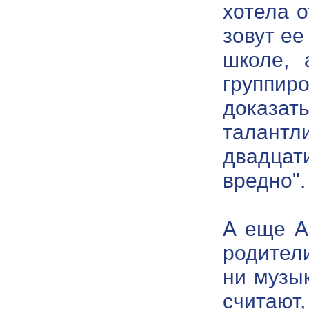
хотела о
зовут ее
школе, 
группир
доказат
талант
двадцат
вредно".
А еще Ан
родител
ни музык
считают,