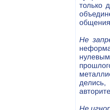
только 
объедин
общения
Не запр
неформа
нулевым
прошло
металли
делись,
авторите
Не игно