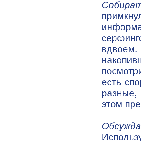
Собира
примкну
информа
серфинг
вдвоем.
накопив
посмотр
есть спо
разные,
этом пре
Обсужда
Использ