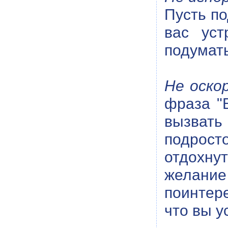
Пусть по
вас уст
подумать
Не оско
фраза "
вызвать 
подрост
отдохнут
желани
поинтере
что вы у