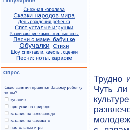
Популярное
Снежная королева
Сказки народов мира
День рождения ребенка
Спят усталые игрушки
Развивающие компьютерные игры
Песни о маме, бабушке
Обучалки
Стихи
Шоу, спектакли, квесты, сценки
Песни: ноты, караоке
Опрос
Трудно 
Чуть ли
Какие занятия нравятся Вашему ребенку
летом?
культуре
купание
прогулки на природе
развлече
катание на велосипеде
молодеж
катание на самокате
с папам
настольные игры