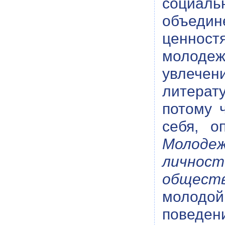
социал
объедин
ценност
молодеж
увлече
литерат
потому 
себя, о
Молодеж
личнос
обществ
молодо
поведени