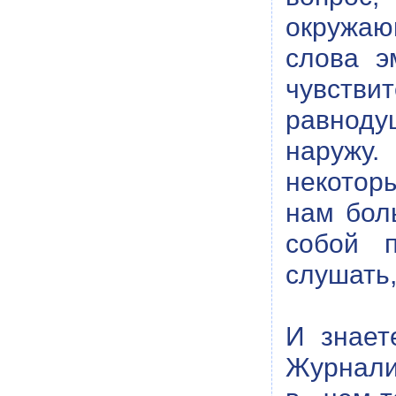
окружаю
слова э
чувстви
равноду
наружу.
некотор
нам бол
собой п
слушать,
И знает
Журналис