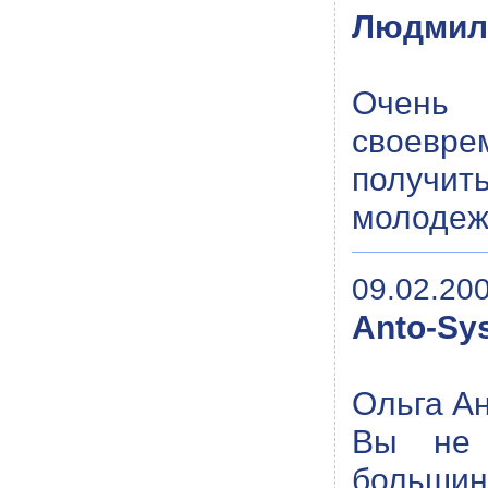
Людмил
Очень 
своевре
получит
молодеж
09.02.200
Anto-Sy
Ольга А
Вы не 
больши