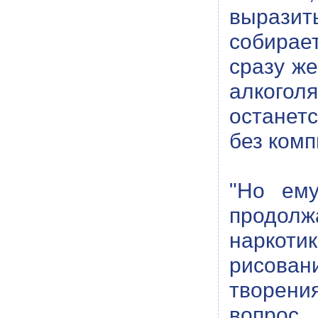
выразит
собирае
сразу же
алкогол
останетс
без комп
"Но ему
продолжа
наркоти
рисован
творени
вопрос,