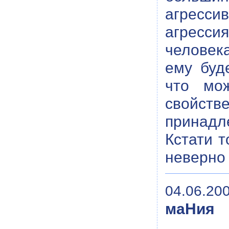
агрес
агресси
человека
ему буд
что мож
свойств
принадл
Кстати 
неверно 
04.06.200
маНия