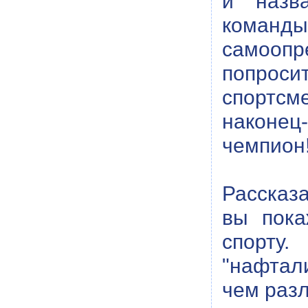
и назв
команды
самооп
попроси
спортсм
наконец-
чемпион!
Рассказа
вы пока
спорту
"нафтали
чем разл