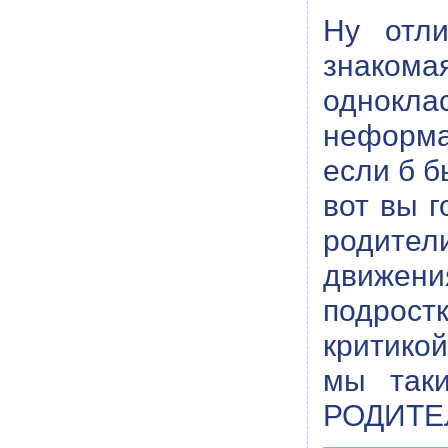
Ну отли
знаком
однокл
неформа
если б б
вот вы г
родител
движен
подрос
критикой
мы таки
РОДИТЕЛ