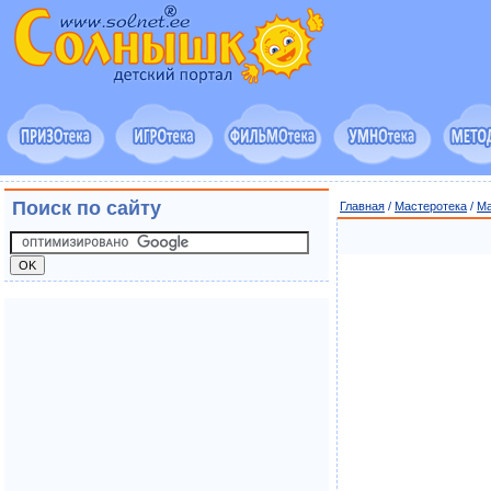
Поиск по сайту
Главная
/
Мастеротека
/
Ма