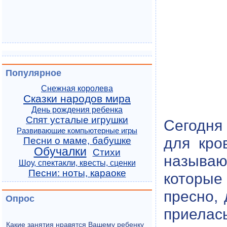
Популярное
Снежная королева
Сказки народов мира
День рождения ребенка
Спят усталые игрушки
Сегодня
Развивающие компьютерные игры
для кро
Песни о маме, бабушке
Обучалки
Стихи
называ
Шоу, спектакли, квесты, сценки
Песни: ноты, караоке
которые
пресно, 
Опрос
приелась
Какие занятия нравятся Вашему ребенку