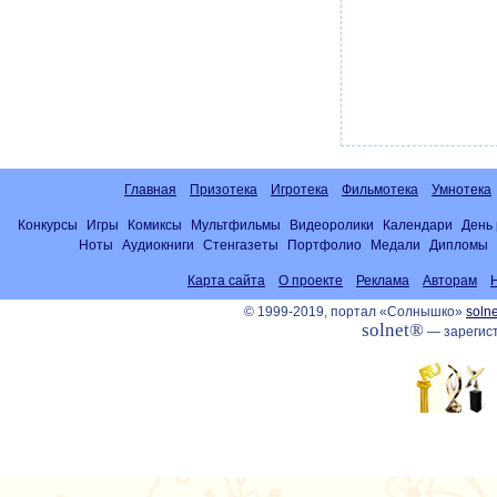
Главная
Призотека
Игротека
Фильмотека
Умнотека
Конкурсы
Игры
Комиксы
Мультфильмы
Видеоролики
Календари
День
Ноты
Аудиокниги
Стенгазеты
Портфолио
Медали
Дипломы
Карта сайта
О проекте
Реклама
Авторам
© 1999-2019, портал «Солнышко»
solne
solnet®
— зарегист