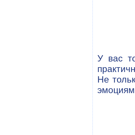
У вас т
практич
Не толь
эмоция