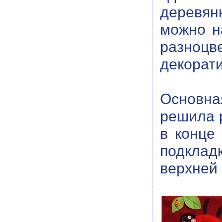
деревян
можно н
разноцв
декорати
Основная
решила р
в конце
подклад
верхней 