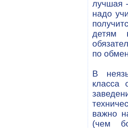
лучшая 
надо учи
получит
детям 
обязате
по обмен
В неязы
класса 
заведе
техниче
важно н
(чем б