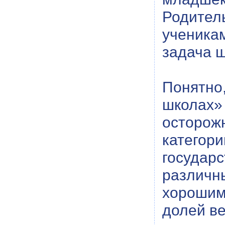
Родител
ученика
задача 
Понятно
школах»
осторож
катег
государ
различн
хорошим
долей ве