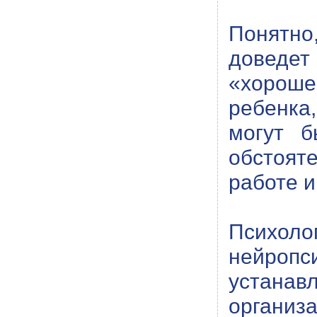
Понятно
доведе
«хороше
ребенка,
могут б
обстоят
работе и
Психол
нейропс
устанав
организ