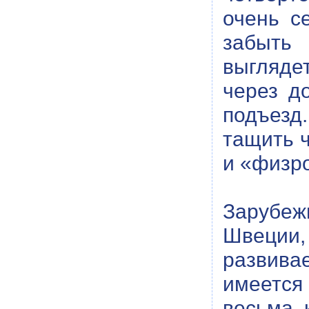
очень с
забыть 
выглядет
через д
подъез
тащить ч
и «физро
Зарубеж
Швеции, 
развива
имеется 
весьма 