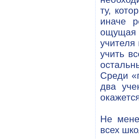
ту, кото
иначе р
ощущая 
учителя 
учить вс
остальны
Среди «
два уче
окажетс
Не мене
всех шко