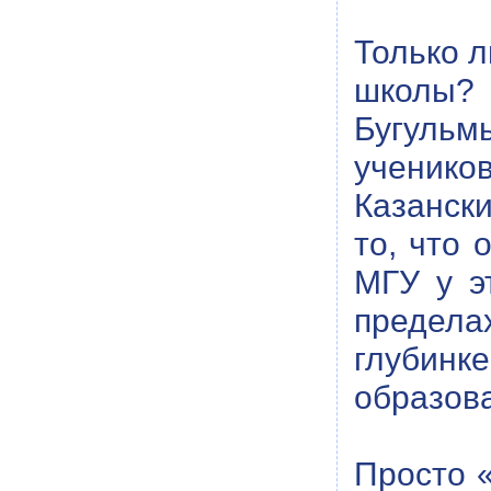
Только 
школы? 
Бугульм
ученико
Казанск
то, что 
МГУ у э
пределах
глубин
образов
Просто «