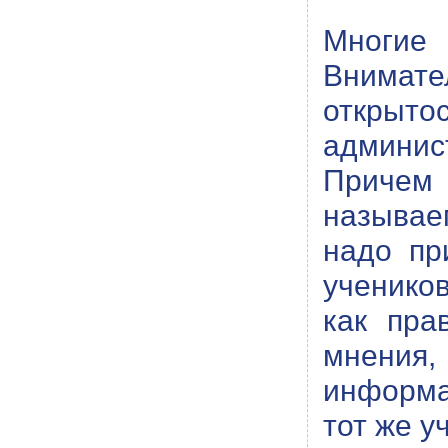
Многие
Внимат
открыто
админис
Причем 
называем
надо пр
учеников
как пра
мнения,
информа
тот же у