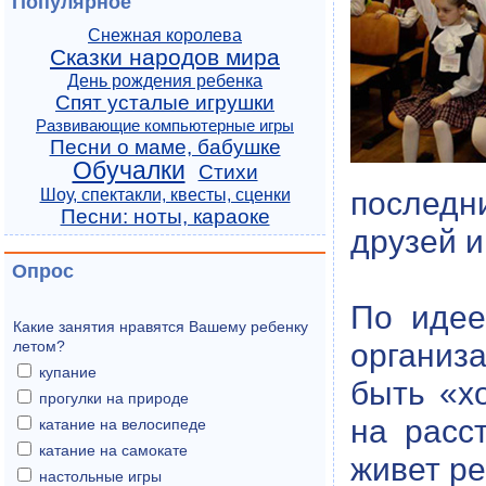
Популярное
Снежная королева
Сказки народов мира
День рождения ребенка
Спят усталые игрушки
Развивающие компьютерные игры
Песни о маме, бабушке
Обучалки
Стихи
последн
Шоу, спектакли, квесты, сценки
Песни: ноты, караоке
друзей и
Опрос
По идее
Какие занятия нравятся Вашему ребенку
организ
летом?
купание
быть «х
прогулки на природе
на расс
катание на велосипеде
катание на самокате
живет ре
настольные игры