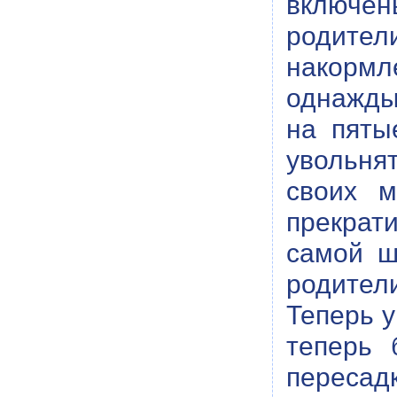
включе
родител
накормл
однажды
на пяты
увольня
своих м
прекрат
самой ш
родител
Теперь у
теперь 
пересадк