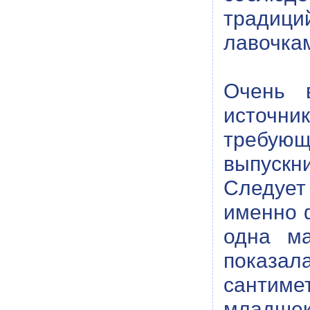
традици
лавочка
Очень 
источн
требующ
выпускн
Следует
именно ф
одна ма
показа
санти
младше