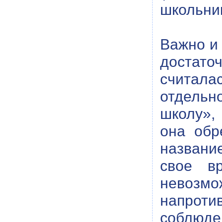
школьни
Важно и 
достаточ
считал
отдельно
школу»,
она обр
названи
свое в
невозмо
напрот
соблюде