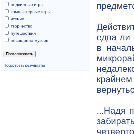
предмето
подвижные игры
компьютерные игры
чтение
Действи
творчество
путешествия
едва ли 
посещение музеев
в начал
микрорай
Посмотреть результаты
недалек
крайнем
вернутьс
...Надя 
забирать
четверт