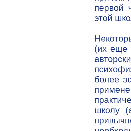
первой 
этой шко
Некотор
(их еще
авторск
психофи
более э
применен
практич
школу (
привычн
необход