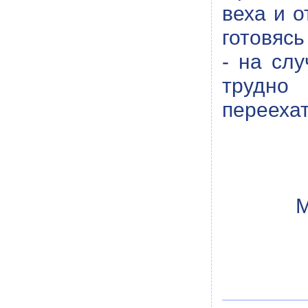
веха и о
готовясь
- на сл
трудно 
переехат
М