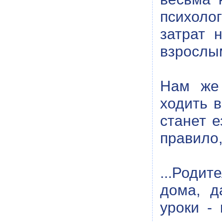
психоло
затрат 
взрослы
Нам же 
ходить 
станет е
правило,
...Родит
дома, д
уроки -