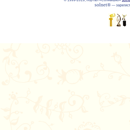
© 1999-2019, портал «Солнышко»
solne
solnet®
— зарегист