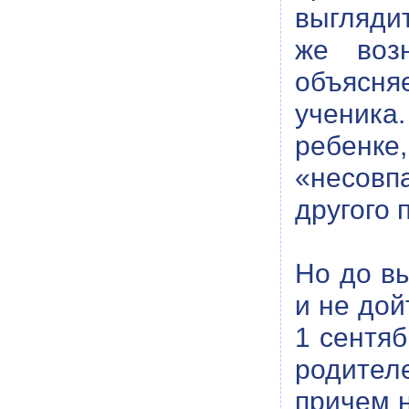
выглядит
же возн
объясня
ученика
ребенк
«несовп
другого 
Но до в
и не дой
1 сентяб
родител
причем н