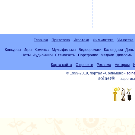
Главная
Призотека
Игротека
Фильмотека
Умнотека
Конкурсы
Игры
Комиксы
Мультфильмы
Видеоролики
Календари
День
Ноты
Аудиокниги
Стенгазеты
Портфолио
Медали
Дипломы
Карта сайта
О проекте
Реклама
Авторам
© 1999-2019, портал «Солнышко»
solne
solnet®
— зарегист