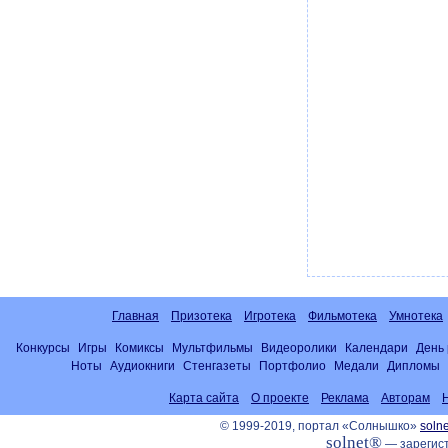
Главная
Призотека
Игротека
Фильмотека
Умнотека
Конкурсы
Игры
Комиксы
Мультфильмы
Видеоролики
Календари
День
Ноты
Аудиокниги
Стенгазеты
Портфолио
Медали
Дипломы
Карта сайта
О проекте
Реклама
Авторам
© 1999-2019, портал «Солнышко»
solne
solnet®
— зарегист