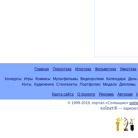
Главная
Призотека
Игротека
Фильмотека
Умнотека
Конкурсы
Игры
Комиксы
Мультфильмы
Видеоролики
Календари
День
Ноты
Аудиокниги
Стенгазеты
Портфолио
Медали
Дипломы
Карта сайта
О проекте
Реклама
Авторам
© 1999-2019, портал «Солнышко»
solne
solnet®
— зарегист