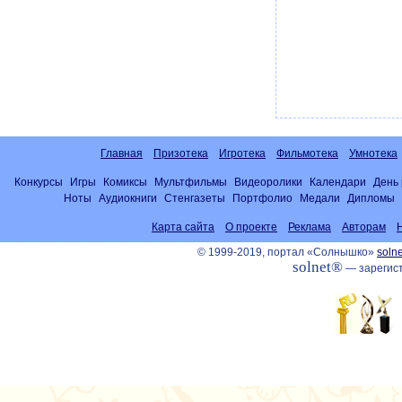
Главная
Призотека
Игротека
Фильмотека
Умнотека
Конкурсы
Игры
Комиксы
Мультфильмы
Видеоролики
Календари
День
Ноты
Аудиокниги
Стенгазеты
Портфолио
Медали
Дипломы
Карта сайта
О проекте
Реклама
Авторам
© 1999-2019, портал «Солнышко»
solne
solnet®
— зарегист