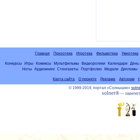
Главная
Призотека
Игротека
Фильмотека
Умнотека
Конкурсы
Игры
Комиксы
Мультфильмы
Видеоролики
Календари
День
Ноты
Аудиокниги
Стенгазеты
Портфолио
Медали
Дипломы
Карта сайта
О проекте
Реклама
Авторам
© 1999-2019, портал «Солнышко»
solne
solnet®
— зарегист