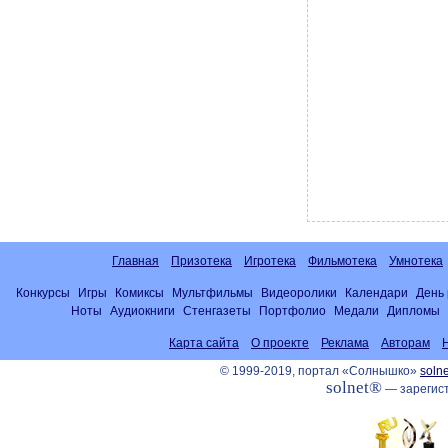
Главная
Призотека
Игротека
Фильмотека
Умнотека
Конкурсы
Игры
Комиксы
Мультфильмы
Видеоролики
Календари
День
Ноты
Аудиокниги
Стенгазеты
Портфолио
Медали
Дипломы
Карта сайта
О проекте
Реклама
Авторам
© 1999-2019, портал «Солнышко»
solne
solnet®
— зарегист