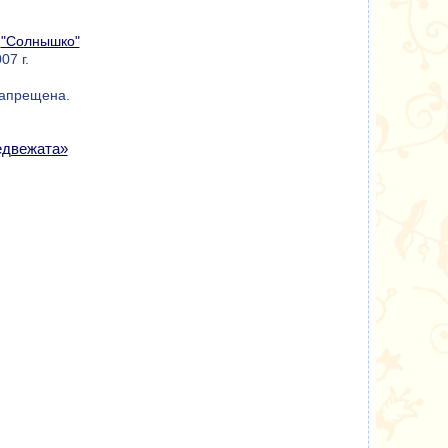
а
"Солнышко"
07 г.
запрещена.
едвежата»