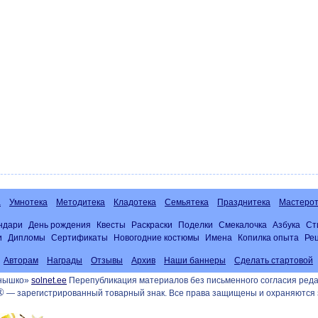
а
Умнотека
Методитека
Кладотека
Семьятека
Празднитека
Мастерот
ндари
День рождения
Квесты
Раскраски
Поделки
Смекалочка
Азбука
Ст
и
Дипломы
Сертификаты
Новогодние костюмы
Имена
Копилка опыта
Ре
Авторам
Награды
Отзывы
Архив
Наши баннеры
Сделать стартовой
лнышко»
solnet.ee
Перепубликация материалов без письменного согласия реда
®
— зарегистрированный товарный знак. Все права защищены и охраняются 