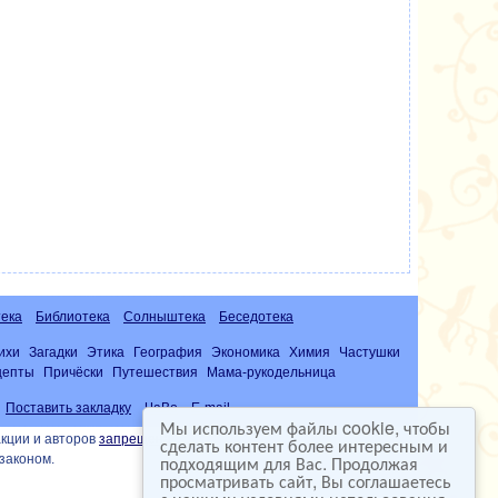
ека
Библиотека
Солныштека
Беседотека
ихи
Загадки
Этика
География
Экономика
Химия
Частушки
цепты
Причёски
Путешествия
Мама-рукодельница
Поставить закладку
ЧаВо
E-mail
Мы используем файлы cookie, чтобы
кции и авторов
запрещена
сделать контент более интересным и
подходящим для Вас. Продолжая
законом.
просматривать сайт, Вы соглашаетесь