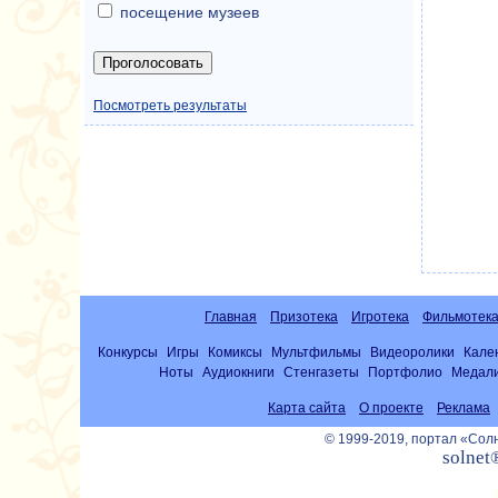
посещение музеев
Посмотреть результаты
Главная
Призотека
Игротека
Фильмотек
Конкурсы
Игры
Комиксы
Мультфильмы
Видеоролики
Кале
Ноты
Аудиокниги
Стенгазеты
Портфолио
Медал
Карта сайта
О проекте
Реклама
© 1999-2019, портал «Со
solnet