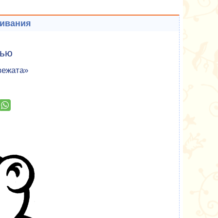
шивания
лью
вежата»