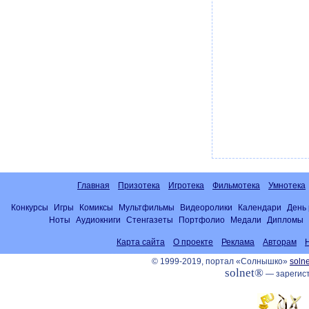
Главная
Призотека
Игротека
Фильмотека
Умнотека
Конкурсы
Игры
Комиксы
Мультфильмы
Видеоролики
Календари
День
Ноты
Аудиокниги
Стенгазеты
Портфолио
Медали
Дипломы
Карта сайта
О проекте
Реклама
Авторам
© 1999-2019, портал «Солнышко»
solne
solnet®
— зарегист