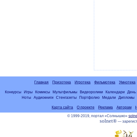
Главная
Призотека
Игротека
Фильмотека
Умнотека
Конкурсы
Игры
Комиксы
Мультфильмы
Видеоролики
Календари
День
Ноты
Аудиокниги
Стенгазеты
Портфолио
Медали
Дипломы
Карта сайта
О проекте
Реклама
Авторам
© 1999-2019, портал «Солнышко»
solne
solnet®
— зарегист