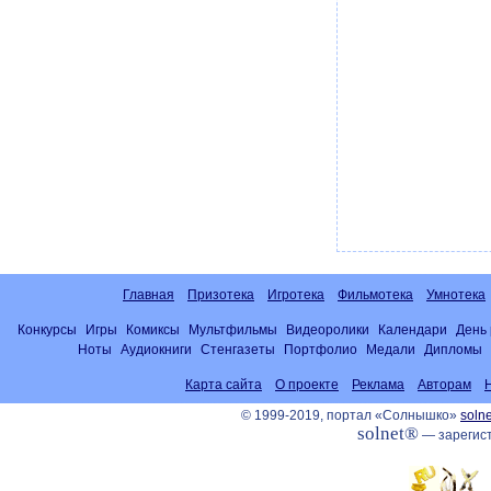
Главная
Призотека
Игротека
Фильмотека
Умнотека
Конкурсы
Игры
Комиксы
Мультфильмы
Видеоролики
Календари
День
Ноты
Аудиокниги
Стенгазеты
Портфолио
Медали
Дипломы
Карта сайта
О проекте
Реклама
Авторам
© 1999-2019, портал «Солнышко»
solne
solnet®
— зарегист