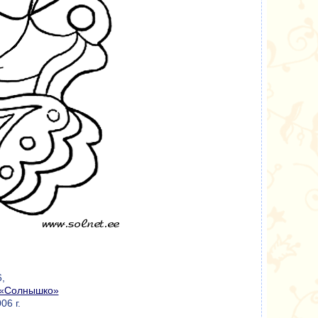
,
«Солнышко»
06 г.