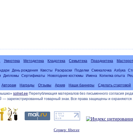
а
Умнотека
Методитека
Кладотека
Семьятека
Празднитека
Мастерот
ндари
День рождения
Квесты
Раскраски
Поделки
Смекалочка
Азбука
Ст
и
Дипломы
Сертификаты
Новогодние костюмы
Имена
Копилка опыта
Ре
Авторам
Награды
Отзывы
Архив
Наши баннеры
Сделать стартовой
лнышко»
solnet.ee
Перепубликация материалов без письменного согласия реда
®
— зарегистрированный товарный знак. Все права защищены и охраняются 
Сервер: fiber.ee