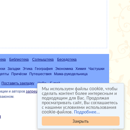
ека
Библиотека
Солныштека
Беседотека
ихи
Загадки
Этика
География
Экономика
Химия
Частушки
цепты
Причёски
Путешествия
Мама-рукодельница
Поставить закладку
ЧаВо
E-mail
Мы используем файлы cookie, чтобы
кции и авторов
запрещена
сделать контент более интересным и
подходящим для Вас. Продолжая
законом.
просматривать сайт, Вы соглашаетесь
с нашими условиями использования
cookie-файлов.
Подробнее...
Закрыть