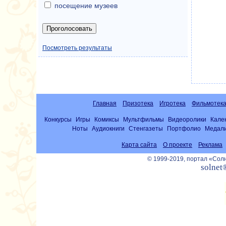
посещение музеев
Посмотреть результаты
Главная
Призотека
Игротека
Фильмотек
Конкурсы
Игры
Комиксы
Мультфильмы
Видеоролики
Кале
Ноты
Аудиокниги
Стенгазеты
Портфолио
Медал
Карта сайта
О проекте
Реклама
© 1999-2019, портал «Со
solnet