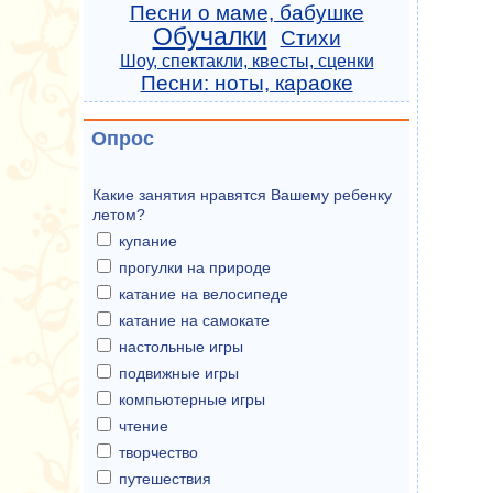
Песни о маме, бабушке
Обучалки
Стихи
Шоу, спектакли, квесты, сценки
Песни: ноты, караоке
Опрос
Какие занятия нравятся Вашему ребенку
летом?
купание
прогулки на природе
катание на велосипеде
катание на самокате
настольные игры
подвижные игры
компьютерные игры
чтение
творчество
путешествия