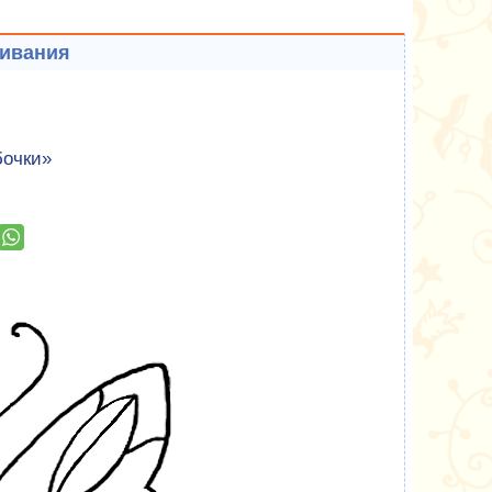
шивания
бочки»