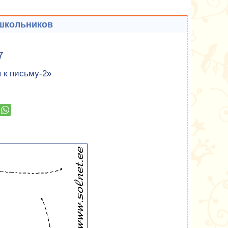
ошкольников
7
 к письму-2»