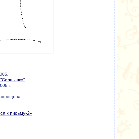
005,
а
"Солнышко"
05 г.
запрещена.
ся к письму-2»