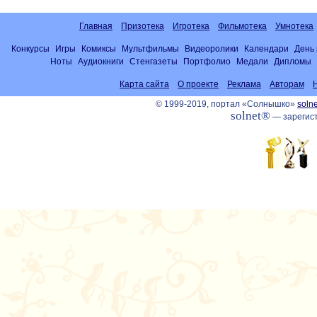
Главная
Призотека
Игротека
Фильмотека
Умнотека
Конкурсы
Игры
Комиксы
Мультфильмы
Видеоролики
Календари
День
Ноты
Аудиокниги
Стенгазеты
Портфолио
Медали
Дипломы
Карта сайта
О проекте
Реклама
Авторам
© 1999-2019, портал «Солнышко»
solne
solnet®
— зарегист