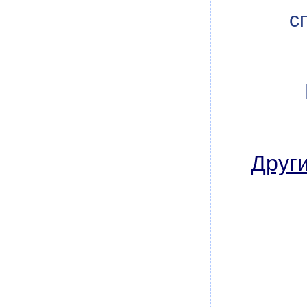
с
Други