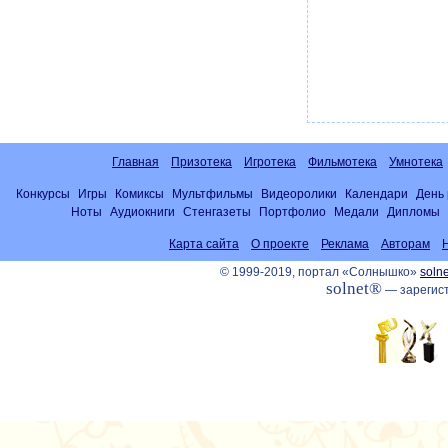
Главная
Призотека
Игротека
Фильмотека
Умнотека
Конкурсы
Игры
Комиксы
Мультфильмы
Видеоролики
Календари
День
Ноты
Аудиокниги
Стенгазеты
Портфолио
Медали
Дипломы
Карта сайта
О проекте
Реклама
Авторам
© 1999-2019, портал «Солнышко»
solne
solnet®
— зарегист