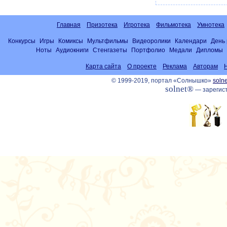
Главная
Призотека
Игротека
Фильмотека
Умнотека
Конкурсы
Игры
Комиксы
Мультфильмы
Видеоролики
Календари
День
Ноты
Аудиокниги
Стенгазеты
Портфолио
Медали
Дипломы
Карта сайта
О проекте
Реклама
Авторам
© 1999-2019, портал «Солнышко»
solne
solnet®
— зарегист